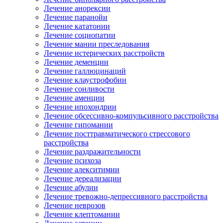
Лечение анорексии
Лечение паранойи
Лечение кататонии
Лечение социопатии
Лечение мании преследования
Лечение истерических расстройств
Лечение деменции
Лечение галлюцинаций
Лечение клаустрофобии
Лечение сонливости
Лечение аменции
Лечение ипохондрии
Лечение обсессивно-компульсивного расстройства
Лечение гипомании
Лечение посттравматического стрессового
расстройства
Лечение раздражительности
Лечение психоза
Лечение алекситимии
Лечение дереализации
Лечение абулии
Лечение тревожно-депрессивного расстройства
Лечение неврозов
Лечение клептомании