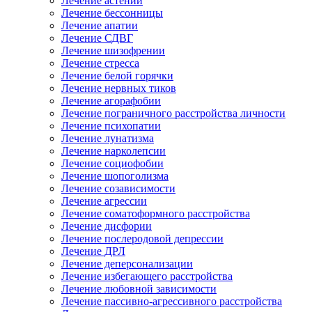
Лечение астении
Лечение бессонницы
Лечение апатии
Лечение СДВГ
Лечение шизофрении
Лечение стресса
Лечение белой горячки
Лечение нервных тиков
Лечение агорафобии
Лечение пограничного расстройства личности
Лечение психопатии
Лечение лунатизма
Лечение нарколепсии
Лечение социофобии
Лечение шопоголизма
Лечение созависимости
Лечение агрессии
Лечение соматоформного расстройства
Лечение дисфории
Лечение послеродовой депрессии
Лечение ДРЛ
Лечение деперсонализации
Лечение избегающего расстройства
Лечение любовной зависимости
Лечение пассивно-агрессивного расстройства