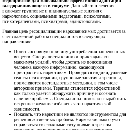
мероприятий для максимально эффективной адаптации
выздоравливающего в социуме
. Данный этап лечения
включает групповые и индивидуальные занятия с
наркологами, социальными педагогами, психологами,
психотерапевтами, психиатрами, аддиктологами.
Главная цель ресоциализации наркозависимых достигается за
счет слаженной работы специалистов в следующих
направлениях:
Понять основную причину употребления запрещенных
веществ. Специалисты клиники прикладывают
максимум усилий, чтобы достать из подсознания
человека важную информацию, касающуюся
пристрастия к наркотикам. Проводятся индивидуальные
сеансы психотерапии, групповые занятия и тренинги,
применяются нестандартные методики, в том числе
авторские приемы. Терапия становится эффективной,
как только удается обнаружить причину и осознать
наличие проблемы. Специалисты помогают выработать
искреннее желание избавиться от наркотической
зависимости.
Показать, что наркотики не являются инструментом для
решения жизненных проблем. Наркозависимого учат
справляться со сложными ситуациями в трезвом
состоянии, демонстрируя не только незначимость