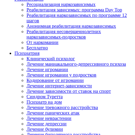
Ресоциализация наркозависимых
Реабилитация зависимых: программа Day Top
Реабилитация наркозависимых по программе 12
шагов
Анонимная реабилитация наркозависимых
Реабилитация несовершеннолетних
наркозависимых-подростков
От наркомании
Бесплатно
Психиатрия
Клинический психолог
Лечение маниакального-депрессивного психоза
Лечение игромании
Лечение игромании у подростков
Кодирование от игромании
Лечение интернет-зависимости
Лечение зависимости от ставок на спорт
Синдром Туретта
Психиатр на дом
Лечение тревожного расстройства
Лечение панических атак
Лечение неврастении
Лечение депрессии
Лечение булимии
Лечение биполярного расстройства