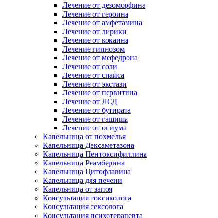
Лечение от дезоморфина
Лечение от героина
Лечение от амфетамина
Лечение от лирики
Лечение от кокаина
Лечение гипнозом
Лечение от мефедрона
Лечение от соли
Лечение от спайса
Лечение от экстази
Лечение от первитина
Лечение от ЛСД
Лечение от бутирата
Лечение от гашиша
Лечение от опиума
Капельница от похмелья
Капельница Дексаметазона
Капельница Пентоксифиллина
Капельница Реамберина
Капельница Цитофлавина
Капельница для печени
Капельница от запоя
Консультация токсиколога
Консультация сексолога
Консультация психотерапевта