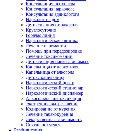
Консультация психиатра
Консультация нарколога
Консультация аддиклотога
Нарколог на дом
Детоксикация от алкоголя
Круглосуточно
Горячая линия
Наркологическая клиника
Лечение игромании
Помощь при передозировке
Лечение токсикомании
Детоксикация наркозависимых
Капельница от наркотиков
Капельница от алкоголя
Детокс капельница
Наркологический центр
Наркологический стационар
Наркологический диспансер
Алкогольная интоксикация
Экстренное вытрезвление
Кодирование от курения
Лечение табакокурения
Лекарственная зависимость
Снятие похмелья
Реабилитация