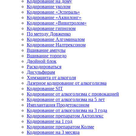
Кодирование на дому
Кодирование уколом
Кодирование «Эспераль»
Кодирование «Аквилонг»
Кодирование «Вивитролом»
Кодирование гипнозом
По методу Довженко
Кодирование Алгоминалом
Кодирование Налтрексоном
Вшивание ампулы
Вшивание торпедо
Двойной блок
Раскодироваться
Дисульфирам
Химзащита от алкоголя
Лазерное кодирование от алкоголизма
Кодирование SIT
Кодирование от алкоголизма с провокацией
Кодирование от алкоголизма на 5 лет
Имплантация Продетоксоном
Кодирование от алкоголизма на 3 года
Кодирование препаратом Актоплекс
Кодирование на 1 год
Кодирование препаратом Колме
Кодирование на 3 месяца