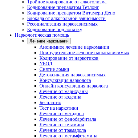
Тройное кодирование от алкоголизма
Кодирование препаратом Тетлонг
Кодирование препаратом Витамерц Депо
Блокада от алкогольной зависимости
Ресоциализация наркозависимых
Кодирование под лопатку
Наркологическая помощь
Лечение наркомании
Анонимное лечение наркомании
Принудительное лечение наркозависимых
Кодирование от наркотиков
УБОД
Снятие ломки
Детоксикация наркозависимых
Консультация нарколога
Онлайн консультация нарколога
Лечение от марихуаны
Лечение от кодеина
Бесплатно
Тест на наркотики
Лечение от метадона
Лечение от фенобарбитала
Лечение от кетамина
Лечение от трамадола
Лечение от метамфетамина