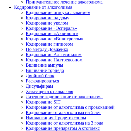
Принудительное лечение алкоголизма
Кодирование от алкоголизма
Кодирование иглоука лыванием
Кодирование на дому
Кодирование уколом
Кодирование «Эспераль»
Кодирование «Аквилонг»
Кодирование «Вивитролом»
Кодирование гипнозом
По методу Довженко
Кодирование Алгоминалом
Кодирование Налтрексоном
Вшивание ампулы
Вшивание торпедо
Двойной блок
Раскодироваться
Дисульфирам
Химзащита от алкоголя
Лазерное кодирование от алкоголизма
Кодирование SIT
Кодирование от алкоголизма с провокацией
Кодирование от алкоголизма на 5 лет
Имплантация Продетоксоном
Кодирование от алкоголизма на 3 года
Кодирование препаратом Актоплекс