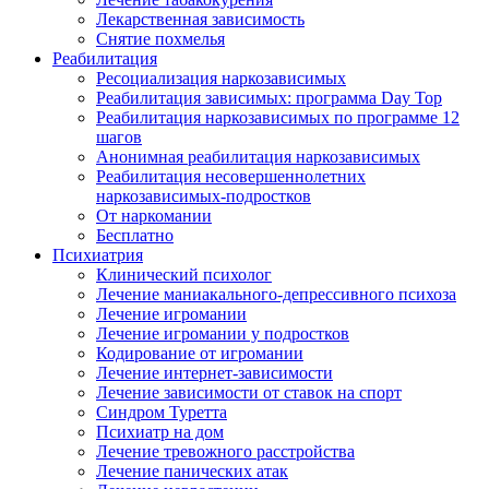
Лекарственная зависимость
Снятие похмелья
Реабилитация
Ресоциализация наркозависимых
Реабилитация зависимых: программа Day Top
Реабилитация наркозависимых по программе 12
шагов
Анонимная реабилитация наркозависимых
Реабилитация несовершеннолетних
наркозависимых-подростков
От наркомании
Бесплатно
Психиатрия
Клинический психолог
Лечение маниакального-депрессивного психоза
Лечение игромании
Лечение игромании у подростков
Кодирование от игромании
Лечение интернет-зависимости
Лечение зависимости от ставок на спорт
Синдром Туретта
Психиатр на дом
Лечение тревожного расстройства
Лечение панических атак