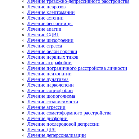
Лечение тревожно-депрессивного расстройства
Лечение неврозов
Лечение клептомании
Лечение астении
Лечение бессонницы
Лечение апатии
Лечение СДВГ
Лечение шизофрении
Лечение стресса
Лечение белой горячки
Лечение нервных тиков
Лечение агорафобии
Лечение пограничного расстройства личности
Лечение психопатии
Лечение лунатизма
Лечение нарколепсии
Лечение социофобии
Лечение шопоголизма
Лечение созависимости
Лечение агрессии
Лечение соматоформного расстройства
Лечение дисфории
Лечение послеродовой депрессии
Лечение ДРЛ
Лечение деперсонализации