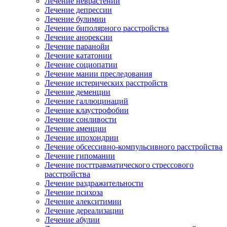
Лечение неврастении
Лечение депрессии
Лечение булимии
Лечение биполярного расстройства
Лечение анорексии
Лечение паранойи
Лечение кататонии
Лечение социопатии
Лечение мании преследования
Лечение истерических расстройств
Лечение деменции
Лечение галлюцинаций
Лечение клаустрофобии
Лечение сонливости
Лечение аменции
Лечение ипохондрии
Лечение обсессивно-компульсивного расстройства
Лечение гипомании
Лечение посттравматического стрессового
расстройства
Лечение раздражительности
Лечение психоза
Лечение алекситимии
Лечение дереализации
Лечение абулии