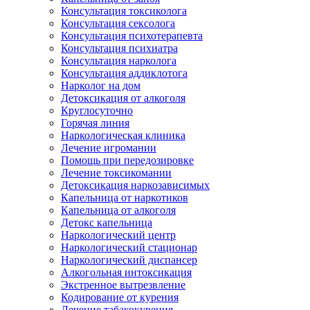
Консультация токсиколога
Консультация сексолога
Консультация психотерапевта
Консультация психиатра
Консультация нарколога
Консультация аддиклотога
Нарколог на дом
Детоксикация от алкоголя
Круглосуточно
Горячая линия
Наркологическая клиника
Лечение игромании
Помощь при передозировке
Лечение токсикомании
Детоксикация наркозависимых
Капельница от наркотиков
Капельница от алкоголя
Детокс капельница
Наркологический центр
Наркологический стационар
Наркологический диспансер
Алкогольная интоксикация
Экстренное вытрезвление
Кодирование от курения
Лечение табакокурения