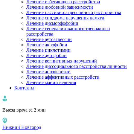
Лечение избегающего расстройства
Лечение любовной зависимости
Лечение пассивно-агрессивного расстройства
Лечение синдрома нарушения памяти
Лечение дисморфофобии
Лечение генерализованного тревожного
расстройства
Лечение аутоагрессии
Лечение акрофобии
Лечение циклотимии
Лечение аутофобии
Лечение когнитивных нарушений
Лечение диссоциального расстройства личности
Лечение анозогнозии
Лечение аффективных расстройств
Лечение мании величия
Контакты
Выезд врача за 2 мин
Нижний Новгород