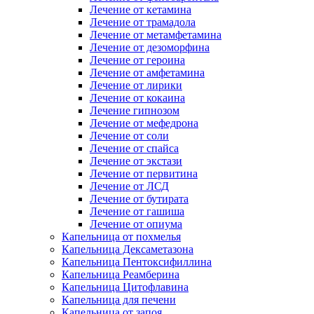
Лечение от кетамина
Лечение от трамадола
Лечение от метамфетамина
Лечение от дезоморфина
Лечение от героина
Лечение от амфетамина
Лечение от лирики
Лечение от кокаина
Лечение гипнозом
Лечение от мефедрона
Лечение от соли
Лечение от спайса
Лечение от экстази
Лечение от первитина
Лечение от ЛСД
Лечение от бутирата
Лечение от гашиша
Лечение от опиума
Капельница от похмелья
Капельница Дексаметазона
Капельница Пентоксифиллина
Капельница Реамберина
Капельница Цитофлавина
Капельница для печени
Капельница от запоя