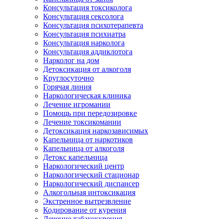
Консультация токсиколога
Консультация сексолога
Консультация психотерапевта
Консультация психиатра
Консультация нарколога
Консультация аддиклотога
Нарколог на дом
Детоксикация от алкоголя
Круглосуточно
Горячая линия
Наркологическая клиника
Лечение игромании
Помощь при передозировке
Лечение токсикомании
Детоксикация наркозависимых
Капельница от наркотиков
Капельница от алкоголя
Детокс капельница
Наркологический центр
Наркологический стационар
Наркологический диспансер
Алкогольная интоксикация
Экстренное вытрезвление
Кодирование от курения
Лечение табакокурения