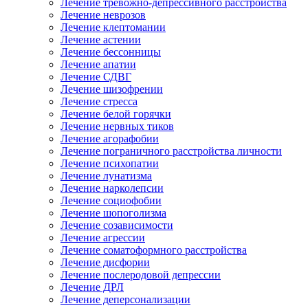
Лечение тревожно-депрессивного расстройства
Лечение неврозов
Лечение клептомании
Лечение астении
Лечение бессонницы
Лечение апатии
Лечение СДВГ
Лечение шизофрении
Лечение стресса
Лечение белой горячки
Лечение нервных тиков
Лечение агорафобии
Лечение пограничного расстройства личности
Лечение психопатии
Лечение лунатизма
Лечение нарколепсии
Лечение социофобии
Лечение шопоголизма
Лечение созависимости
Лечение агрессии
Лечение соматоформного расстройства
Лечение дисфории
Лечение послеродовой депрессии
Лечение ДРЛ
Лечение деперсонализации