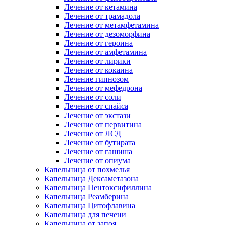
Лечение от кетамина
Лечение от трамадола
Лечение от метамфетамина
Лечение от дезоморфина
Лечение от героина
Лечение от амфетамина
Лечение от лирики
Лечение от кокаина
Лечение гипнозом
Лечение от мефедрона
Лечение от соли
Лечение от спайса
Лечение от экстази
Лечение от первитина
Лечение от ЛСД
Лечение от бутирата
Лечение от гашиша
Лечение от опиума
Капельница от похмелья
Капельница Дексаметазона
Капельница Пентоксифиллина
Капельница Реамберина
Капельница Цитофлавина
Капельница для печени
Капельница от запоя