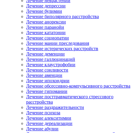
Лечение неврастении
Лечение депрессии
Лечение булимии
Лечение биполярного расстройства
Лечение анорексии
Лечение паранойи
Лечение кататонии
Лечение социопатии
Лечение мании преследования
Лечение истерических расстройств
Лечение деменции
Лечение галлюцинаций
Лечение клаустрофобии
Лечение сонливости
Лечение аменции
Лечение ипохондрии
Лечение обсессивно-компульсивного расстройства
Лечение гипомании
Лечение посттравматического стрессового
расстройства
Лечение раздражительности
Лечение психоза
Лечение алекситимии
Лечение дереализации
Лечение абулии