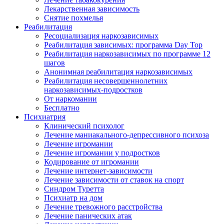
Лекарственная зависимость
Снятие похмелья
Реабилитация
Ресоциализация наркозависимых
Реабилитация зависимых: программа Day Top
Реабилитация наркозависимых по программе 12
шагов
Анонимная реабилитация наркозависимых
Реабилитация несовершеннолетних
наркозависимых-подростков
От наркомании
Бесплатно
Психиатрия
Клинический психолог
Лечение маниакального-депрессивного психоза
Лечение игромании
Лечение игромании у подростков
Кодирование от игромании
Лечение интернет-зависимости
Лечение зависимости от ставок на спорт
Синдром Туретта
Психиатр на дом
Лечение тревожного расстройства
Лечение панических атак