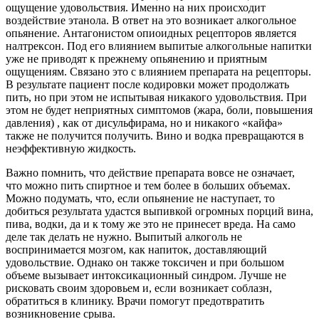
ощущение удовольствия. Именно на них происходит
воздействие этанола. В ответ на это возникает алкогольное
опьянение. Антагонистом опиоидных рецепторов является
налтрексон. Под его влиянием выпитые алкогольные напитки
уже не приводят к прежнему опьянению и приятным
ощущениям. Связано это с влиянием препарата на рецепторы.
В результате пациент после кодировки может продолжать
пить, но при этом не испытывая никакого удовольствия. При
этом не будет неприятных симптомов (жара, боли, повышения
давления) , как от дисульфирама, но и никакого «кайфа»
также не получится получить. Вино и водка превращаются в
неэффективную жидкость.
Важно помнить, что действие препарата вовсе не означает,
что можно пить спиртное и тем более в больших объемах.
Можно подумать, что, если опьянение не наступает, то
добиться результата удастся выпивкой огромных порций вина,
пива, водки, да и к тому же это не принесет вреда. На само
деле так делать не нужно. Выпитый алкоголь не
воспринимается мозгом, как напиток, доставляющий
удовольствие. Однако он также токсичен и при большом
объеме вызывает интоксикационный синдром. Лучше не
рисковать своим здоровьем и, если возникает соблазн,
обратиться в клинику. Врачи помогут предотвратить
возникновение срыва.