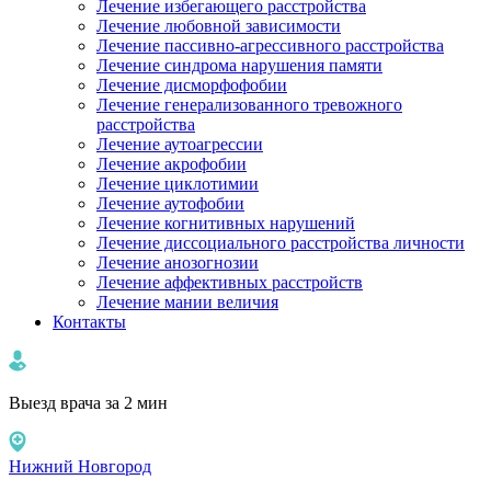
Лечение избегающего расстройства
Лечение любовной зависимости
Лечение пассивно-агрессивного расстройства
Лечение синдрома нарушения памяти
Лечение дисморфофобии
Лечение генерализованного тревожного
расстройства
Лечение аутоагрессии
Лечение акрофобии
Лечение циклотимии
Лечение аутофобии
Лечение когнитивных нарушений
Лечение диссоциального расстройства личности
Лечение анозогнозии
Лечение аффективных расстройств
Лечение мании величия
Контакты
Выезд врача за 2 мин
Нижний Новгород