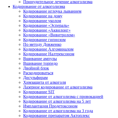
Принудительное лечение алкоголизма
Кодирование от алкоголизма
Кодирование иглоука лыванием
Кодирование на дому
Кодирование уколом
Кодирование «Эспераль»
Кодирование «Аквилонг»
Кодирование «Вивитролом»
Кодирование гипнозом
По методу Довженко
Кодирование Алгоминалом
Кодирование Налтрексоном
Вшивание ампулы
Вшивание торпедо
Двойной блок
Раскодироваться
Дисульфирам
Химзащита от алкоголя
Лазерное кодирование от алкоголизма
Кодирование SIT
Кодирование от алкоголизма с провокацией
Кодирование от алкоголизма на 5 лет
Имплантация Продетоксоном
Кодирование от алкоголизма на 3 года
Кодирование препаратом Актоплекс