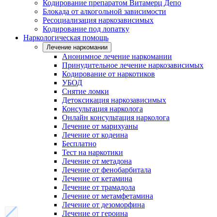
Кодирование препаратом Витамерц Депо
Блокада от алкогольной зависимости
Ресоциализация наркозависимых
Кодирование под лопатку
Наркологическая помощь
Лечение наркомании
Анонимное лечение наркомании
Принудительное лечение наркозависимых
Кодирование от наркотиков
УБОД
Снятие ломки
Детоксикация наркозависимых
Консультация нарколога
Онлайн консультация нарколога
Лечение от марихуаны
Лечение от кодеина
Бесплатно
Тест на наркотики
Лечение от метадона
Лечение от фенобарбитала
Лечение от кетамина
Лечение от трамадола
Лечение от метамфетамина
Лечение от дезоморфина
Лечение от героина