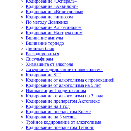
Кодирование «Эспераль»
Кодирование «Аквилонг»
Кодирование «Вивитролом»
Кодирование гипнозом
По методу Довженко
Кодирование Алгоминалом
Кодирование Налтрексоном
Вшивание ампулы
Вшивание торпедо
Двойной блок
Раскодироваться
Дисульфирам
Химзащита от алкоголя
Лазерное кодирование от алкоголизма
Кодирование SIT
Кодирование от алкоголизма с провокацией
Кодирование от алкоголизма на 5 лет
Имплантация Продетоксоном
Кодирование от алкоголизма на 3 года
Кодирование препаратом Актоплекс
Кодирование на 1 год
Кодирование препаратом Колме
Кодирование на 3 месяца
Тройное кодирование от алкоголизма
Кодирование препаратом Тетлонг