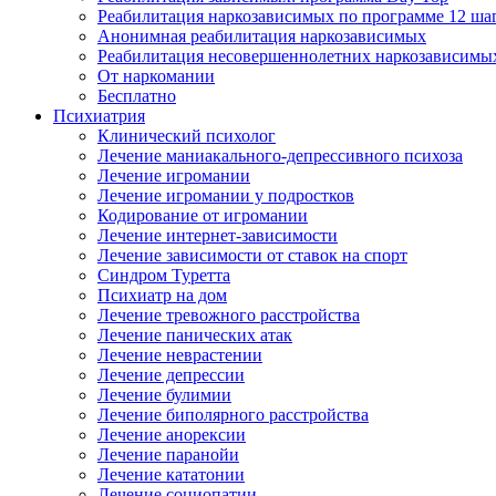
Реабилитация наркозависимых по программе 12 ша
Анонимная реабилитация наркозависимых
Реабилитация несовершеннолетних наркозависимы
От наркомании
Бесплатно
Психиатрия
Клинический психолог
Лечение маниакального-депрессивного психоза
Лечение игромании
Лечение игромании у подростков
Кодирование от игромании
Лечение интернет-зависимости
Лечение зависимости от ставок на спорт
Синдром Туретта
Психиатр на дом
Лечение тревожного расстройства
Лечение панических атак
Лечение неврастении
Лечение депрессии
Лечение булимии
Лечение биполярного расстройства
Лечение анорексии
Лечение паранойи
Лечение кататонии
Лечение социопатии