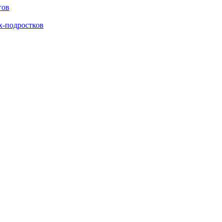
гов
х-подростков