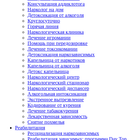
Консультация аддиклотога
Нарколог на дом
Детоксикация от алкоголя
Круглосуточно
Горячая линия
Наркологическая клиника
Лечение игромании
Помощь при передозировке
Лечение токсикомании
Детоксикация наркозависимых
Капельница от наркотиков
Капельница от алкоголя
Детокс капельница
Наркологический центр
Наркологический стационар
Наркологический диспансер
Алкогольная интоксикация
Экстренное вытрезвление
Кодирование от курения
Лечение табакокурения
Лекарственная зависимость
Снятие похмелья
Реабилитация
Ресоциализация наркозависимых
Реабилитация зависимых: программа Day Top