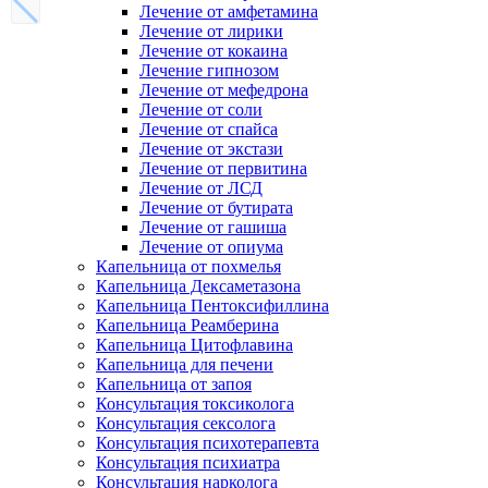
Лечение от амфетамина
Лечение от лирики
Лечение от кокаина
Лечение гипнозом
Лечение от мефедрона
Лечение от соли
Лечение от спайса
Лечение от экстази
Лечение от первитина
Лечение от ЛСД
Лечение от бутирата
Лечение от гашиша
Лечение от опиума
Капельница от похмелья
Капельница Дексаметазона
Капельница Пентоксифиллина
Капельница Реамберина
Капельница Цитофлавина
Капельница для печени
Капельница от запоя
Консультация токсиколога
Консультация сексолога
Консультация психотерапевта
Консультация психиатра
Консультация нарколога