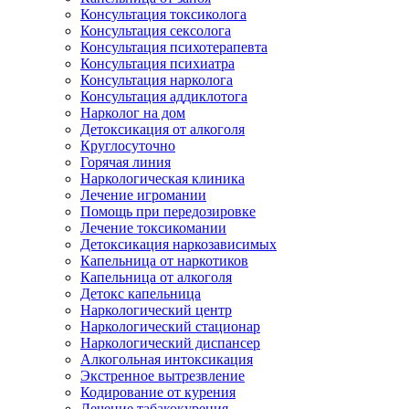
Консультация токсиколога
Консультация сексолога
Консультация психотерапевта
Консультация психиатра
Консультация нарколога
Консультация аддиклотога
Нарколог на дом
Детоксикация от алкоголя
Круглосуточно
Горячая линия
Наркологическая клиника
Лечение игромании
Помощь при передозировке
Лечение токсикомании
Детоксикация наркозависимых
Капельница от наркотиков
Капельница от алкоголя
Детокс капельница
Наркологический центр
Наркологический стационар
Наркологический диспансер
Алкогольная интоксикация
Экстренное вытрезвление
Кодирование от курения
Лечение табакокурения