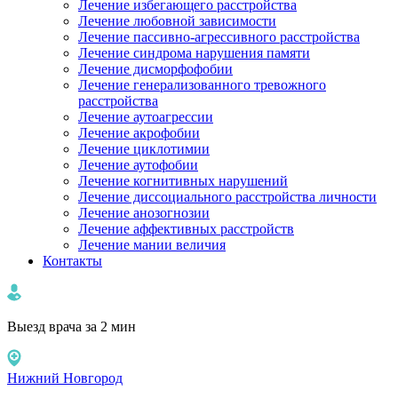
Лечение избегающего расстройства
Лечение любовной зависимости
Лечение пассивно-агрессивного расстройства
Лечение синдрома нарушения памяти
Лечение дисморфофобии
Лечение генерализованного тревожного
расстройства
Лечение аутоагрессии
Лечение акрофобии
Лечение циклотимии
Лечение аутофобии
Лечение когнитивных нарушений
Лечение диссоциального расстройства личности
Лечение анозогнозии
Лечение аффективных расстройств
Лечение мании величия
Контакты
Выезд врача за 2 мин
Нижний Новгород