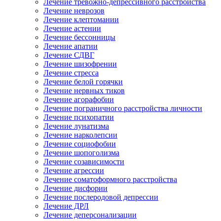
Лечение тревожно-депрессивного расстройства
Лечение неврозов
Лечение клептомании
Лечение астении
Лечение бессонницы
Лечение апатии
Лечение СДВГ
Лечение шизофрении
Лечение стресса
Лечение белой горячки
Лечение нервных тиков
Лечение агорафобии
Лечение пограничного расстройства личности
Лечение психопатии
Лечение лунатизма
Лечение нарколепсии
Лечение социофобии
Лечение шопоголизма
Лечение созависимости
Лечение агрессии
Лечение соматоформного расстройства
Лечение дисфории
Лечение послеродовой депрессии
Лечение ДРЛ
Лечение деперсонализации