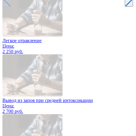
Легкое отравление
Цена:
2 250 руб.
Вывод из запоя при средней интоксикации
Цена:
2 700 руб.