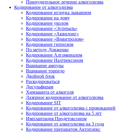
Принудительное лечение алкоголизма
Кодирование от алкоголизма
Кодирование иглоука лыванием
Кодирование на дому
Кодирование уколом
Кодирование «Эспераль»
Кодирование «Аквилонг»
Кодирование «Вивитролом»
Кодирование гипнозом
По методу Довженко
Кодирование Алгоминалом
Кодирование Налтрексоном
Вшивание ампулы
Вшивание торпедо
Двойной блок
Раскодироваться
Дисульфирам
Химзащита от алкоголя
Лазерное кодирование от алкоголизма
Кодирование SIT
Кодирование от алкоголизма с провокацией
Кодирование от алкоголизма на 5 лет
Имплантация Продетоксоном
Кодирование от алкоголизма на 3 года
Кодирование препаратом Актоплекс