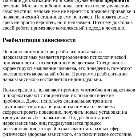
На этапе детоксикации ни в коем случае нельзя
прерывать
лечение. Многие ошибочно полагают, что после улучшения
самочувствия, человек уже не вернется к прежней привычке и
наркологический стационар ему не нужен. На практике же
срыв не просто вероятен, но и неизбежен. Поэтому доктора в
своей работе применяют комплексный подход к лечению.
Реабилитация зависимости
Основное внимание при реабилитации алко- и
наркозависимых уделяется преодолению психологической
привязанности к психотропным веществам. Специалисты
корректируют мышление человека, его поведение, помогают
восстановить моральный облик. Программа реабилитации
наркозависимого составляется индивидуально.
Психотерапевты выявляют причину употребления наркотиков
и прорабатывают с пациентами их психологические
проблемы. Далее, используя специальные тренинги,
групповые занятия, специалисты помогают человеку
скорректировать поведение, получить новые установки на
трезвую жизнь без наркотиков. Под реабилитацией
наркозависимых лиц подразумевается процесс
восстановления, который охватывает пять разных сфер:
физическое здоровье зависимого, его психическое состояние,