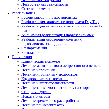
Лекарственная зависимость
Снятие похмелья
Реабилитация
Ресоциализация наркозависимых
Реабилитация зависимых: программа Day Top
Реабилитация наркозависимых по программе 12
шагов
Анонимная реабилитация наркозависимых
Реабилитация несовершеннолетних
наркозависимых-подростков
От наркомании
Бесплатно
Психиатрия
Клинический психолог
Лечение маниакального-депрессивного психоза
Лечение игромании
Лечение игромании у подростков
Кодирование от игромании
Лечение интернет-зависимости
Лечение зависимости от ставок на спорт
Синдром Туретта
Психиатр на дом
Лечение тревожного расстройства
Лечение панических атак