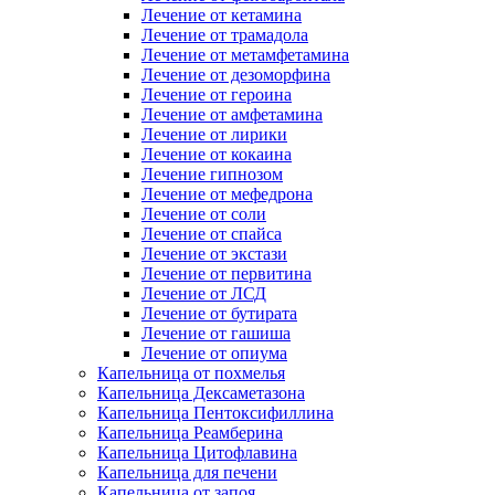
Лечение от кетамина
Лечение от трамадола
Лечение от метамфетамина
Лечение от дезоморфина
Лечение от героина
Лечение от амфетамина
Лечение от лирики
Лечение от кокаина
Лечение гипнозом
Лечение от мефедрона
Лечение от соли
Лечение от спайса
Лечение от экстази
Лечение от первитина
Лечение от ЛСД
Лечение от бутирата
Лечение от гашиша
Лечение от опиума
Капельница от похмелья
Капельница Дексаметазона
Капельница Пентоксифиллина
Капельница Реамберина
Капельница Цитофлавина
Капельница для печени
Капельница от запоя