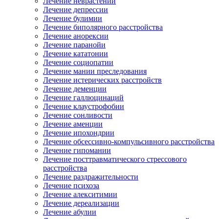
Лечение неврастении
Лечение депрессии
Лечение булимии
Лечение биполярного расстройства
Лечение анорексии
Лечение паранойи
Лечение кататонии
Лечение социопатии
Лечение мании преследования
Лечение истерических расстройств
Лечение деменции
Лечение галлюцинаций
Лечение клаустрофобии
Лечение сонливости
Лечение аменции
Лечение ипохондрии
Лечение обсессивно-компульсивного расстройства
Лечение гипомании
Лечение посттравматического стрессового
расстройства
Лечение раздражительности
Лечение психоза
Лечение алекситимии
Лечение дереализации
Лечение абулии