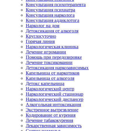
Консультация психотерапевта
Консультация психиатра
Консультация нарколога
Консультация аддиклотога
Нарколог на дом
Детоксикация от алкоголя
Круглосуточно
Горячая линия
Наркологическая клиника
Лечение игромании
Помощь при передозировке
Лечение токсикомании
Детоксикация наркозависимых
Капельница от наркотиков
Капельница от алкоголя
Детокс капельница
Наркологический центр
Наркологический стационар
Наркологический диспансер
Алкогольная интоксикация
Экстренное вытрезвление
Кодирование от курения
Лечение табакокурения
Лекарственная зависимость
Снятие похмелья