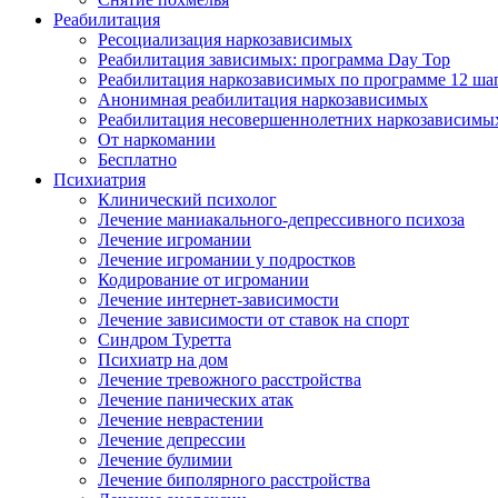
Реабилитация
Ресоциализация наркозависимых
Реабилитация зависимых: программа Day Top
Реабилитация наркозависимых по программе 12 ша
Анонимная реабилитация наркозависимых
Реабилитация несовершеннолетних наркозависимы
От наркомании
Бесплатно
Психиатрия
Клинический психолог
Лечение маниакального-депрессивного психоза
Лечение игромании
Лечение игромании у подростков
Кодирование от игромании
Лечение интернет-зависимости
Лечение зависимости от ставок на спорт
Синдром Туретта
Психиатр на дом
Лечение тревожного расстройства
Лечение панических атак
Лечение неврастении
Лечение депрессии
Лечение булимии
Лечение биполярного расстройства