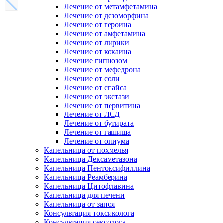
Лечение от метамфетамина
Лечение от дезоморфина
Лечение от героина
Лечение от амфетамина
Лечение от лирики
Лечение от кокаина
Лечение гипнозом
Лечение от мефедрона
Лечение от соли
Лечение от спайса
Лечение от экстази
Лечение от первитина
Лечение от ЛСД
Лечение от бутирата
Лечение от гашиша
Лечение от опиума
Капельница от похмелья
Капельница Дексаметазона
Капельница Пентоксифиллина
Капельница Реамберина
Капельница Цитофлавина
Капельница для печени
Капельница от запоя
Консультация токсиколога
Консультация сексолога