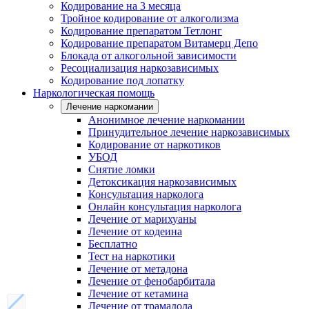
Кодирование на 3 месяца
Тройное кодирование от алкоголизма
Кодирование препаратом Тетлонг
Кодирование препаратом Витамерц Депо
Блокада от алкогольной зависимости
Ресоциализация наркозависимых
Кодирование под лопатку
Наркологическая помощь
Лечение наркомании
Анонимное лечение наркомании
Принудительное лечение наркозависимых
Кодирование от наркотиков
УБОД
Снятие ломки
Детоксикация наркозависимых
Консультация нарколога
Онлайн консультация нарколога
Лечение от марихуаны
Лечение от кодеина
Бесплатно
Тест на наркотики
Лечение от метадона
Лечение от фенобарбитала
Лечение от кетамина
Лечение от трамадола