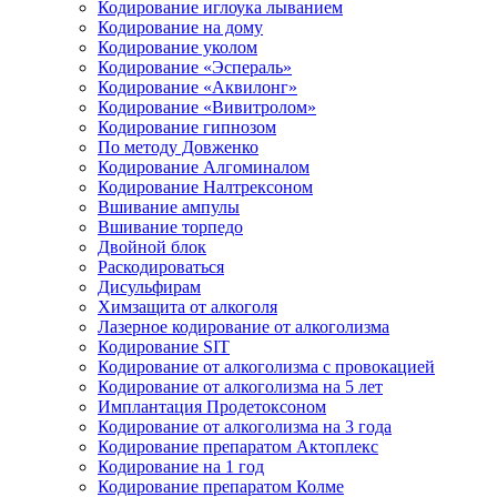
Кодирование иглоука лыванием
Кодирование на дому
Кодирование уколом
Кодирование «Эспераль»
Кодирование «Аквилонг»
Кодирование «Вивитролом»
Кодирование гипнозом
По методу Довженко
Кодирование Алгоминалом
Кодирование Налтрексоном
Вшивание ампулы
Вшивание торпедо
Двойной блок
Раскодироваться
Дисульфирам
Химзащита от алкоголя
Лазерное кодирование от алкоголизма
Кодирование SIT
Кодирование от алкоголизма с провокацией
Кодирование от алкоголизма на 5 лет
Имплантация Продетоксоном
Кодирование от алкоголизма на 3 года
Кодирование препаратом Актоплекс
Кодирование на 1 год
Кодирование препаратом Колме