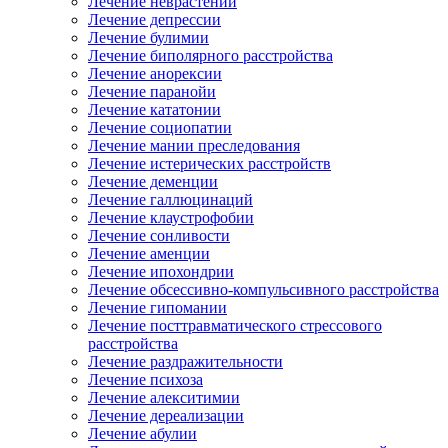
Лечение неврастении
Лечение депрессии
Лечение булимии
Лечение биполярного расстройства
Лечение анорексии
Лечение паранойи
Лечение кататонии
Лечение социопатии
Лечение мании преследования
Лечение истерических расстройств
Лечение деменции
Лечение галлюцинаций
Лечение клаустрофобии
Лечение сонливости
Лечение аменции
Лечение ипохондрии
Лечение обсессивно-компульсивного расстройства
Лечение гипомании
Лечение посттравматического стрессового
расстройства
Лечение раздражительности
Лечение психоза
Лечение алекситимии
Лечение дереализации
Лечение абулии