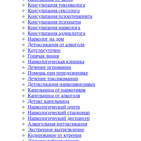
Консультация токсиколога
Консультация сексолога
Консультация психотерапевта
Консультация психиатра
Консультация нарколога
Консультация аддиклотога
Нарколог на дом
Детоксикация от алкоголя
Круглосуточно
Горячая линия
Наркологическая клиника
Лечение игромании
Помощь при передозировке
Лечение токсикомании
Детоксикация наркозависимых
Капельница от наркотиков
Капельница от алкоголя
Детокс капельница
Наркологический центр
Наркологический стационар
Наркологический диспансер
Алкогольная интоксикация
Экстренное вытрезвление
Кодирование от курения
Лечение табакокурения