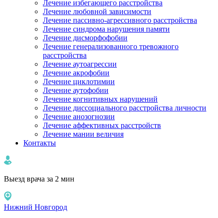
Лечение избегающего расстройства
Лечение любовной зависимости
Лечение пассивно-агрессивного расстройства
Лечение синдрома нарушения памяти
Лечение дисморфофобии
Лечение генерализованного тревожного
расстройства
Лечение аутоагрессии
Лечение акрофобии
Лечение циклотимии
Лечение аутофобии
Лечение когнитивных нарушений
Лечение диссоциального расстройства личности
Лечение анозогнозии
Лечение аффективных расстройств
Лечение мании величия
Контакты
Выезд врача за 2 мин
Нижний Новгород