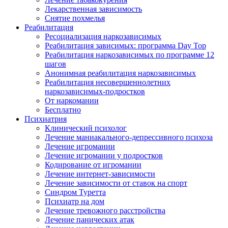
Лекарственная зависимость
Снятие похмелья
Реабилитация
Ресоциализация наркозависимых
Реабилитация зависимых: программа Day Top
Реабилитация наркозависимых по программе 12
шагов
Анонимная реабилитация наркозависимых
Реабилитация несовершеннолетних
наркозависимых-подростков
От наркомании
Бесплатно
Психиатрия
Клинический психолог
Лечение маниакального-депрессивного психоза
Лечение игромании
Лечение игромании у подростков
Кодирование от игромании
Лечение интернет-зависимости
Лечение зависимости от ставок на спорт
Синдром Туретта
Психиатр на дом
Лечение тревожного расстройства
Лечение панических атак