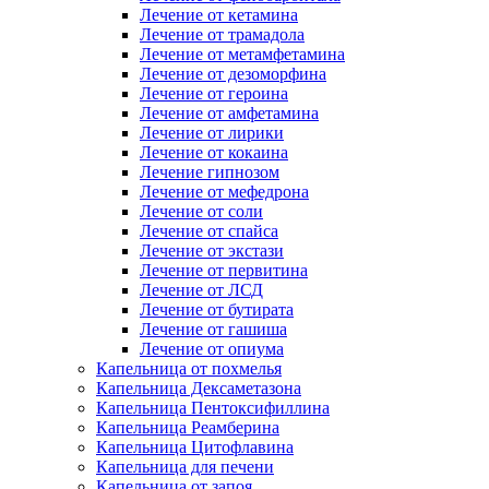
Лечение от кетамина
Лечение от трамадола
Лечение от метамфетамина
Лечение от дезоморфина
Лечение от героина
Лечение от амфетамина
Лечение от лирики
Лечение от кокаина
Лечение гипнозом
Лечение от мефедрона
Лечение от соли
Лечение от спайса
Лечение от экстази
Лечение от первитина
Лечение от ЛСД
Лечение от бутирата
Лечение от гашиша
Лечение от опиума
Капельница от похмелья
Капельница Дексаметазона
Капельница Пентоксифиллина
Капельница Реамберина
Капельница Цитофлавина
Капельница для печени
Капельница от запоя