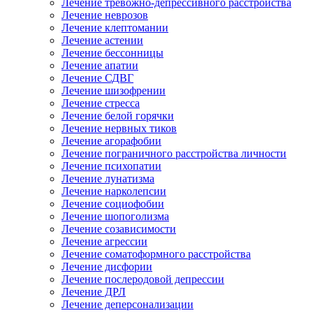
Лечение тревожно-депрессивного расстройства
Лечение неврозов
Лечение клептомании
Лечение астении
Лечение бессонницы
Лечение апатии
Лечение СДВГ
Лечение шизофрении
Лечение стресса
Лечение белой горячки
Лечение нервных тиков
Лечение агорафобии
Лечение пограничного расстройства личности
Лечение психопатии
Лечение лунатизма
Лечение нарколепсии
Лечение социофобии
Лечение шопоголизма
Лечение созависимости
Лечение агрессии
Лечение соматоформного расстройства
Лечение дисфории
Лечение послеродовой депрессии
Лечение ДРЛ
Лечение деперсонализации