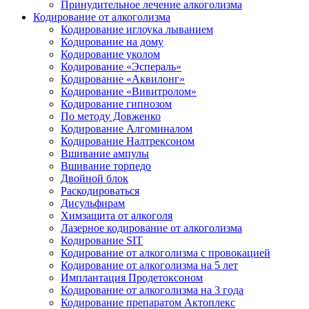
Принудительное лечение алкоголизма
Кодирование от алкоголизма
Кодирование иглоука лыванием
Кодирование на дому
Кодирование уколом
Кодирование «Эспераль»
Кодирование «Аквилонг»
Кодирование «Вивитролом»
Кодирование гипнозом
По методу Довженко
Кодирование Алгоминалом
Кодирование Налтрексоном
Вшивание ампулы
Вшивание торпедо
Двойной блок
Раскодироваться
Дисульфирам
Химзащита от алкоголя
Лазерное кодирование от алкоголизма
Кодирование SIT
Кодирование от алкоголизма с провокацией
Кодирование от алкоголизма на 5 лет
Имплантация Продетоксоном
Кодирование от алкоголизма на 3 года
Кодирование препаратом Актоплекс