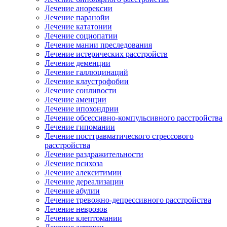
Лечение анорексии
Лечение паранойи
Лечение кататонии
Лечение социопатии
Лечение мании преследования
Лечение истерических расстройств
Лечение деменции
Лечение галлюцинаций
Лечение клаустрофобии
Лечение сонливости
Лечение аменции
Лечение ипохондрии
Лечение обсессивно-компульсивного расстройства
Лечение гипомании
Лечение посттравматического стрессового
расстройства
Лечение раздражительности
Лечение психоза
Лечение алекситимии
Лечение дереализации
Лечение абулии
Лечение тревожно-депрессивного расстройства
Лечение неврозов
Лечение клептомании