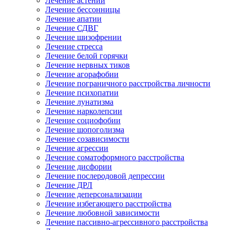
Лечение астении
Лечение бессонницы
Лечение апатии
Лечение СДВГ
Лечение шизофрении
Лечение стресса
Лечение белой горячки
Лечение нервных тиков
Лечение агорафобии
Лечение пограничного расстройства личности
Лечение психопатии
Лечение лунатизма
Лечение нарколепсии
Лечение социофобии
Лечение шопоголизма
Лечение созависимости
Лечение агрессии
Лечение соматоформного расстройства
Лечение дисфории
Лечение послеродовой депрессии
Лечение ДРЛ
Лечение деперсонализации
Лечение избегающего расстройства
Лечение любовной зависимости
Лечение пассивно-агрессивного расстройства