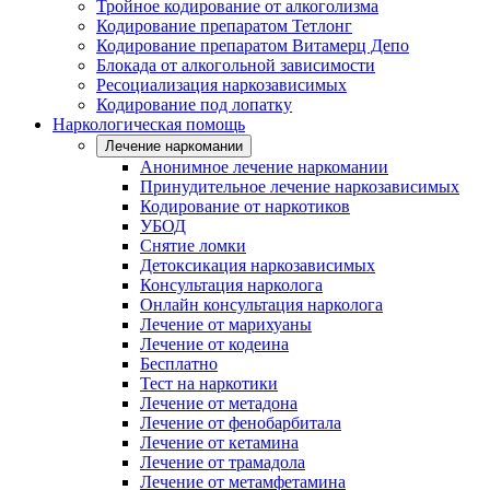
Тройное кодирование от алкоголизма
Кодирование препаратом Тетлонг
Кодирование препаратом Витамерц Депо
Блокада от алкогольной зависимости
Ресоциализация наркозависимых
Кодирование под лопатку
Наркологическая помощь
Лечение наркомании
Анонимное лечение наркомании
Принудительное лечение наркозависимых
Кодирование от наркотиков
УБОД
Снятие ломки
Детоксикация наркозависимых
Консультация нарколога
Онлайн консультация нарколога
Лечение от марихуаны
Лечение от кодеина
Бесплатно
Тест на наркотики
Лечение от метадона
Лечение от фенобарбитала
Лечение от кетамина
Лечение от трамадола
Лечение от метамфетамина