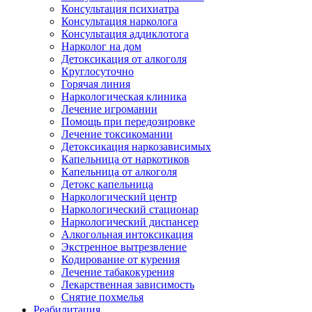
Консультация психиатра
Консультация нарколога
Консультация аддиклотога
Нарколог на дом
Детоксикация от алкоголя
Круглосуточно
Горячая линия
Наркологическая клиника
Лечение игромании
Помощь при передозировке
Лечение токсикомании
Детоксикация наркозависимых
Капельница от наркотиков
Капельница от алкоголя
Детокс капельница
Наркологический центр
Наркологический стационар
Наркологический диспансер
Алкогольная интоксикация
Экстренное вытрезвление
Кодирование от курения
Лечение табакокурения
Лекарственная зависимость
Снятие похмелья
Реабилитация