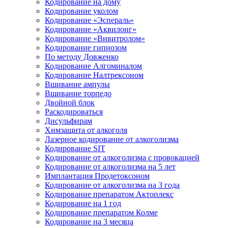
Кодирование на дому
Кодирование уколом
Кодирование «Эспераль»
Кодирование «Аквилонг»
Кодирование «Вивитролом»
Кодирование гипнозом
По методу Довженко
Кодирование Алгоминалом
Кодирование Налтрексоном
Вшивание ампулы
Вшивание торпедо
Двойной блок
Раскодироваться
Дисульфирам
Химзащита от алкоголя
Лазерное кодирование от алкоголизма
Кодирование SIT
Кодирование от алкоголизма с провокацией
Кодирование от алкоголизма на 5 лет
Имплантация Продетоксоном
Кодирование от алкоголизма на 3 года
Кодирование препаратом Актоплекс
Кодирование на 1 год
Кодирование препаратом Колме
Кодирование на 3 месяца