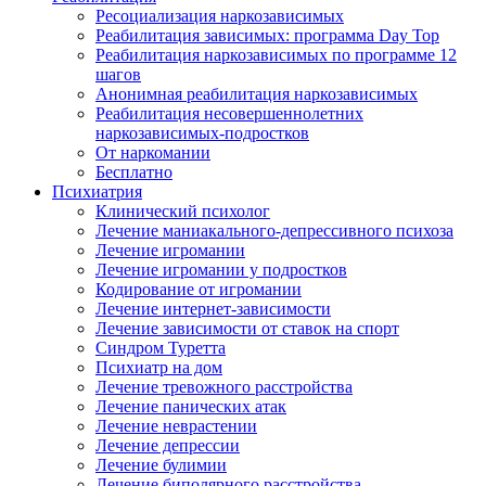
Ресоциализация наркозависимых
Реабилитация зависимых: программа Day Top
Реабилитация наркозависимых по программе 12
шагов
Анонимная реабилитация наркозависимых
Реабилитация несовершеннолетних
наркозависимых-подростков
От наркомании
Бесплатно
Психиатрия
Клинический психолог
Лечение маниакального-депрессивного психоза
Лечение игромании
Лечение игромании у подростков
Кодирование от игромании
Лечение интернет-зависимости
Лечение зависимости от ставок на спорт
Синдром Туретта
Психиатр на дом
Лечение тревожного расстройства
Лечение панических атак
Лечение неврастении
Лечение депрессии
Лечение булимии
Лечение биполярного расстройства