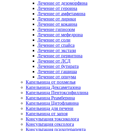
Лечение от дезоморфина
Лечение от героина
Лечение от амфетамина
Лечение от лирики
Лечение от кокаина
Лечение гипнозом
Лечение от мефедрона
Лечение от соли
Лечение от спайса
Лечение от экстази
Лечение от первитина
Лечение от ЛСД
Лечение от бутирата
Лечение от гашиша
Лечение от опиума
Капельница от похмелья
Капельница Дексаметазона
Капельница Пентоксифиллина
Капельница Реамберина
Капельница Цитофлавина
Капельница для печени
Капельница от запоя
Консультация токсиколога
Консультация сексолога
Консультация психотерапевта