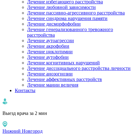
Лечение избегающего расстройства
Лечение любовной зависимости
Лечение пассивно-агрессивного расстройства
Лечение синдрома нарушения памяти
Лечение дисморфофобии
Лечение генерализованного тревожного
расстройства
Лечение аутоагрессии
Лечение акрофобии
Лечение циклотимии
Лечение аутофобии
Лечение когнитивных нарушений
Лечение диссоциального расстройства личности
Лечение анозогнозии
Лечение аффективных расстройств
Лечение мании величия
Контакты
Выезд врача за 2 мин
Нижний Новгород