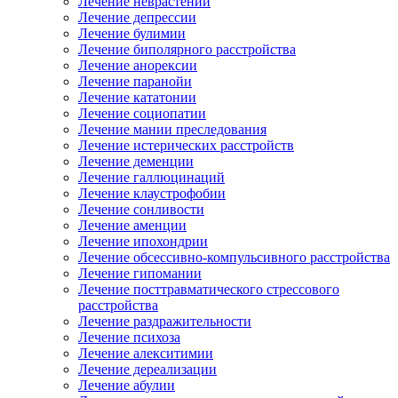
Лечение неврастении
Лечение депрессии
Лечение булимии
Лечение биполярного расстройства
Лечение анорексии
Лечение паранойи
Лечение кататонии
Лечение социопатии
Лечение мании преследования
Лечение истерических расстройств
Лечение деменции
Лечение галлюцинаций
Лечение клаустрофобии
Лечение сонливости
Лечение аменции
Лечение ипохондрии
Лечение обсессивно-компульсивного расстройства
Лечение гипомании
Лечение посттравматического стрессового
расстройства
Лечение раздражительности
Лечение психоза
Лечение алекситимии
Лечение дереализации
Лечение абулии