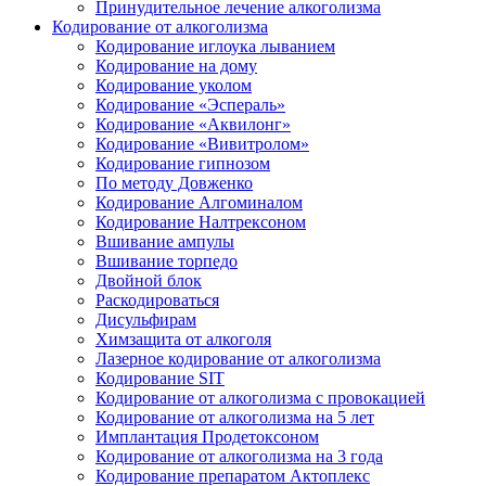
Принудительное лечение алкоголизма
Кодирование от алкоголизма
Кодирование иглоука лыванием
Кодирование на дому
Кодирование уколом
Кодирование «Эспераль»
Кодирование «Аквилонг»
Кодирование «Вивитролом»
Кодирование гипнозом
По методу Довженко
Кодирование Алгоминалом
Кодирование Налтрексоном
Вшивание ампулы
Вшивание торпедо
Двойной блок
Раскодироваться
Дисульфирам
Химзащита от алкоголя
Лазерное кодирование от алкоголизма
Кодирование SIT
Кодирование от алкоголизма с провокацией
Кодирование от алкоголизма на 5 лет
Имплантация Продетоксоном
Кодирование от алкоголизма на 3 года
Кодирование препаратом Актоплекс