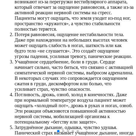
возникают из-за перегрузки вестибулярного аппарата,
который отвечает за ощущение равновесия, а также из-за
активной реакции нервной системы на стресс.
Пациенты могут ощущать, что земля уходит из-под ног,
пространство «кружится», а чувство стабильности
полностью теряется.
Потеря равновесия, ощущение нестабильности тела.
Даже при нахождении на небольших высотах человек
может ощущать слабость в ногах, шаткость или как
будто тело «не слушается». Это создаёт ощущение
угрозы падения, усиливая тревогу, панические реакции.
Учащённое сердцебиение, боли в груди. Сердце
начинает сильно, часто биться, что связано с активацией
симпатической нервной системы, выбросом адреналина.
В некоторых случаях это сопровождается ощущением
сжатия в груди, дискомфортом или болью, что
усиливает страх, чувство опасности.
Потливость, дрожь, озноб, холод в конечностях. Даже
при нормальной температуре воздуха пациент может
ощущать «холодный пот», дрожь в руках и ногах, озноб.
Эти реакции объясняются повышенной активностью
нервной системы, мобилизацией организма к
потенциальному «бегству или защите».
Затруднённое дыхание, одышка, чувство удушья.
Панический страх вызывает учащённое дыхание, иногда