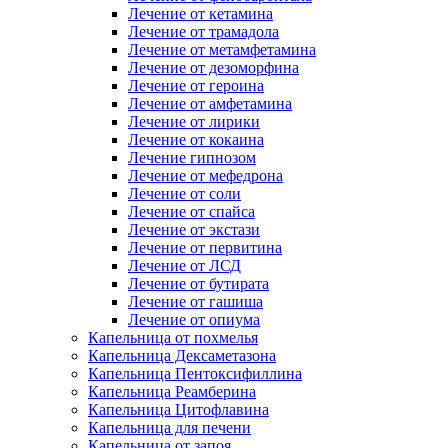
Лечение от кетамина
Лечение от трамадола
Лечение от метамфетамина
Лечение от дезоморфина
Лечение от героина
Лечение от амфетамина
Лечение от лирики
Лечение от кокаина
Лечение гипнозом
Лечение от мефедрона
Лечение от соли
Лечение от спайса
Лечение от экстази
Лечение от первитина
Лечение от ЛСД
Лечение от бутирата
Лечение от гашиша
Лечение от опиума
Капельница от похмелья
Капельница Дексаметазона
Капельница Пентоксифиллина
Капельница Реамберина
Капельница Цитофлавина
Капельница для печени
Капельница от запоя