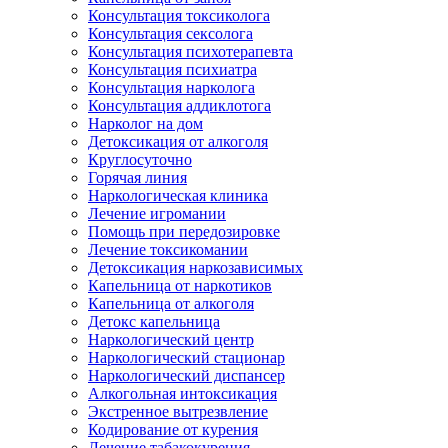
Консультация токсиколога
Консультация сексолога
Консультация психотерапевта
Консультация психиатра
Консультация нарколога
Консультация аддиклотога
Нарколог на дом
Детоксикация от алкоголя
Круглосуточно
Горячая линия
Наркологическая клиника
Лечение игромании
Помощь при передозировке
Лечение токсикомании
Детоксикация наркозависимых
Капельница от наркотиков
Капельница от алкоголя
Детокс капельница
Наркологический центр
Наркологический стационар
Наркологический диспансер
Алкогольная интоксикация
Экстренное вытрезвление
Кодирование от курения
Лечение табакокурения