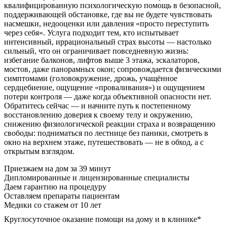
квалифицированную психологическую помощь в безопасной,
поддерживающей обстановке, где вы не будете чувствовать
насмешки, недооценки или давления «просто переступить
через себя». Услуга подходит тем, кто испытывает
интенсивный, иррациональный страх высоты — настолько
сильный, что он ограничивает повседневную жизнь:
избегание балконов, лифтов выше 3 этажа, эскалаторов,
мостов, даже панорамных окон; сопровождается физическими
симптомами (головокружение, дрожь, учащённое
сердцебиение, ощущение «проваливания») и ощущением
потери контроля — даже когда объективной опасности нет.
Обратитесь сейчас — и начните путь к постепенному
восстановлению доверия к своему телу и окружению,
снижению физиологической реакции страха и возвращению
свободы: подниматься по лестнице без паники, смотреть в
окно на верхнем этаже, путешествовать — не в обход, а с
открытым взглядом.
Приезжаем на дом
за 39 минут
Дипломированные и лицензированные специалисты
Даем гарантию на процедуру
Оставляем препараты пациентам
Медики со стажем от 10 лет
Круглосуточное оказание помощи на дому и в клинике*