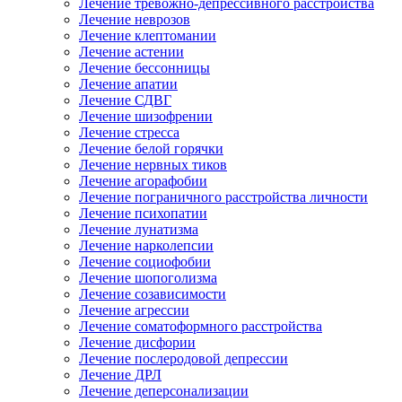
Лечение тревожно-депрессивного расстройства
Лечение неврозов
Лечение клептомании
Лечение астении
Лечение бессонницы
Лечение апатии
Лечение СДВГ
Лечение шизофрении
Лечение стресса
Лечение белой горячки
Лечение нервных тиков
Лечение агорафобии
Лечение пограничного расстройства личности
Лечение психопатии
Лечение лунатизма
Лечение нарколепсии
Лечение социофобии
Лечение шопоголизма
Лечение созависимости
Лечение агрессии
Лечение соматоформного расстройства
Лечение дисфории
Лечение послеродовой депрессии
Лечение ДРЛ
Лечение деперсонализации