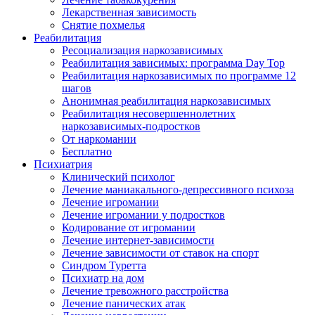
Лекарственная зависимость
Снятие похмелья
Реабилитация
Ресоциализация наркозависимых
Реабилитация зависимых: программа Day Top
Реабилитация наркозависимых по программе 12
шагов
Анонимная реабилитация наркозависимых
Реабилитация несовершеннолетних
наркозависимых-подростков
От наркомании
Бесплатно
Психиатрия
Клинический психолог
Лечение маниакального-депрессивного психоза
Лечение игромании
Лечение игромании у подростков
Кодирование от игромании
Лечение интернет-зависимости
Лечение зависимости от ставок на спорт
Синдром Туретта
Психиатр на дом
Лечение тревожного расстройства
Лечение панических атак