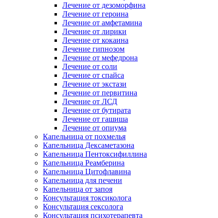
Лечение от дезоморфина
Лечение от героина
Лечение от амфетамина
Лечение от лирики
Лечение от кокаина
Лечение гипнозом
Лечение от мефедрона
Лечение от соли
Лечение от спайса
Лечение от экстази
Лечение от первитина
Лечение от ЛСД
Лечение от бутирата
Лечение от гашиша
Лечение от опиума
Капельница от похмелья
Капельница Дексаметазона
Капельница Пентоксифиллина
Капельница Реамберина
Капельница Цитофлавина
Капельница для печени
Капельница от запоя
Консультация токсиколога
Консультация сексолога
Консультация психотерапевта