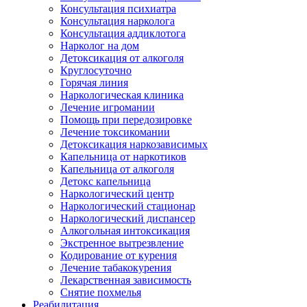
Консультация психиатра
Консультация нарколога
Консультация аддиклотога
Нарколог на дом
Детоксикация от алкоголя
Круглосуточно
Горячая линия
Наркологическая клиника
Лечение игромании
Помощь при передозировке
Лечение токсикомании
Детоксикация наркозависимых
Капельница от наркотиков
Капельница от алкоголя
Детокс капельница
Наркологический центр
Наркологический стационар
Наркологический диспансер
Алкогольная интоксикация
Экстренное вытрезвление
Кодирование от курения
Лечение табакокурения
Лекарственная зависимость
Снятие похмелья
Реабилитация