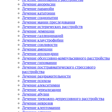
Лечение анорексии
Лечение паранойи
Лечение кататонии
Лечение социопатии
Лечение мании преследования
Лечение истерических расстройств
Лечение деменции
Лечение галлюцинаций
Лечение клаустрофобии
Лечение сонливости
Лечение аменции
Лечение ипохондрии
Лечение обсессивно-компульсивного расстройства
Лечение гипомании
Лечение посттравматического стрессового
расстройства
Лечение раздражительности
Лечение психоза
Лечение алекситимии
Лечение дереализации
Лечение абулии
Лечение тревожно-депрессивного расстройства
Лечение неврозов
Лечение клептомании