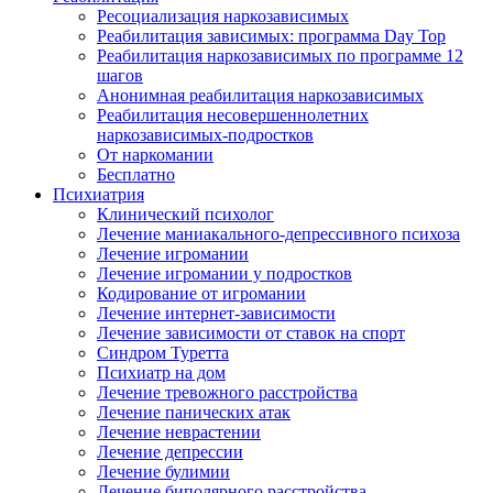
Ресоциализация наркозависимых
Реабилитация зависимых: программа Day Top
Реабилитация наркозависимых по программе 12
шагов
Анонимная реабилитация наркозависимых
Реабилитация несовершеннолетних
наркозависимых-подростков
От наркомании
Бесплатно
Психиатрия
Клинический психолог
Лечение маниакального-депрессивного психоза
Лечение игромании
Лечение игромании у подростков
Кодирование от игромании
Лечение интернет-зависимости
Лечение зависимости от ставок на спорт
Синдром Туретта
Психиатр на дом
Лечение тревожного расстройства
Лечение панических атак
Лечение неврастении
Лечение депрессии
Лечение булимии
Лечение биполярного расстройства