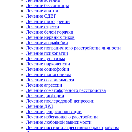
Лечение астении
Лечение бессонницы
Лечение апатии
Лечение СДВГ
Лечение шизофрении
Лечение стресса
Лечение белой горячки
Лечение нервных тиков
Лечение агорафобии
Лечение пограничного расстройства личности
Лечение психопатии
Лечение лунатизма
Лечение нарколепсии
Лечение социофобии
Лечение шопоголизма
Лечение созависимости
Лечение агрессии
Лечение соматоформного расстройства
Лечение дисфории
Лечение послеродовой депрессии
Лечение ДРЛ
Лечение деперсонализации
Лечение избегающего расстройства
Лечение любовной зависимости
Лечение пассивно-агрессивного расстройства