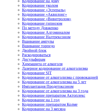
Кодирование на дому
Кодирование уколом
Кодирование «Эспераль»
Кодирование «Аквилонг»
Кодирование «Вивитролом»
Кодирование гипнозом
По методу Довженко
Кодирование Алгоминалом
Кодирование Налтрексоном
Вшивание ампулы
Вшивание торпедо
Двойной блок
Раскодироваться
Дисульфирам
Химзащита от алкоголя
Лазерное кодирование от алкоголизма
Кодирование SIT
Кодирование от алкоголизма с провокацией
Кодирование от алкоголизма на 5 лет
Имплантация Продетоксоном
Кодирование от алкоголизма на 3 года
Кодирование препаратом Актоплекс
Кодирование на 1 год
Кодирование препаратом Колме
Кодирование на 3 месяца