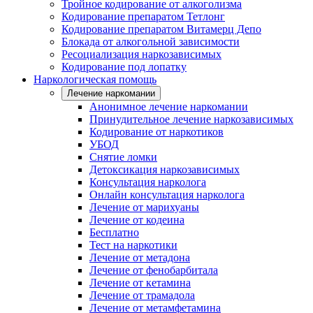
Тройное кодирование от алкоголизма
Кодирование препаратом Тетлонг
Кодирование препаратом Витамерц Депо
Блокада от алкогольной зависимости
Ресоциализация наркозависимых
Кодирование под лопатку
Наркологическая помощь
Лечение наркомании
Анонимное лечение наркомании
Принудительное лечение наркозависимых
Кодирование от наркотиков
УБОД
Снятие ломки
Детоксикация наркозависимых
Консультация нарколога
Онлайн консультация нарколога
Лечение от марихуаны
Лечение от кодеина
Бесплатно
Тест на наркотики
Лечение от метадона
Лечение от фенобарбитала
Лечение от кетамина
Лечение от трамадола
Лечение от метамфетамина