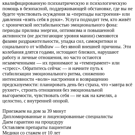
квалифицированную психиатрическую и психологическую
помощь в безопасной, поддерживающей обстановке, где вы не
будете чувствовать осуждения за «перепады настроения» или
давления «взять себя в руки». Услуга подходит тем, кто живёт
с хронической нестабильностью эмоционального фона:
периоды прилива энергии, оптимизма и повышенной
активности (не достигающие уровня мании) сменяются
фазами раздражительности, упадка сил, самокритики и
социального от withdraw — без явной внешней причины. Эти
колебания длятся годами, истощают близких, нарушают
работу и личные отношения, но часто остаются
незамеченными — их принимают за «темперамент» или
«стресс». Обратитесь сейчас — и начните путь к
стабилизации эмоционального ритма, снижению
интенсивности «волн» настроения и возвращению
предсказуемости: планировать день без страха, что «завтра всё
рухнет», строить отношения без эмоциональной
выгораемости, чувствовать себя — не как на качелях, а
целостно, с внутренней опорой.
Приезжаем на дом
за 39 минут
Дипломированные и лицензированные специалисты
Даем гарантию на процедуру
Оставляем препараты пациентам
Медики со стажем от 10 лет