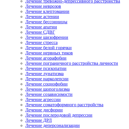
Лечение тревожно-депрессивного расстройства
Лечение неврозов
Лечение клептомании
Лечение астении
Лечение бессонницы
Лечение апатии
Лечение СДВГ
Лечение шизофрении
Лечение стресса
Лечение белой горячки
Лечение нервных тиков
Лечение агорафобии
Лечение пограничного расстройства личности
Лечение психопатии
Лечение лунатизма
Лечение нарколепсии
Лечение социофобии
Лечение шопоголизма
Лечение созависимости
Лечение агрессии
Лечение соматоформного расстройства
Лечение дисфории
Лечение послеродовой депрессии
Лечение ДРЛ
Лечение деперсонализации