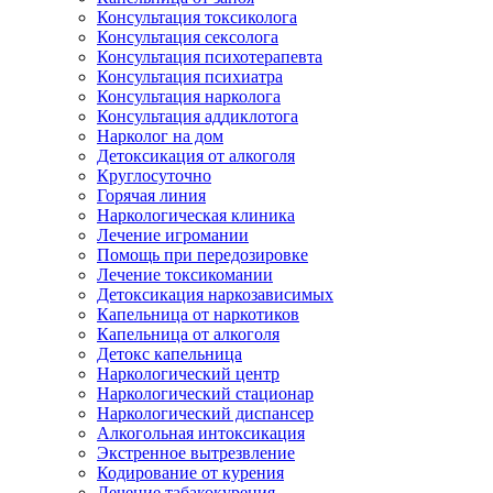
Консультация токсиколога
Консультация сексолога
Консультация психотерапевта
Консультация психиатра
Консультация нарколога
Консультация аддиклотога
Нарколог на дом
Детоксикация от алкоголя
Круглосуточно
Горячая линия
Наркологическая клиника
Лечение игромании
Помощь при передозировке
Лечение токсикомании
Детоксикация наркозависимых
Капельница от наркотиков
Капельница от алкоголя
Детокс капельница
Наркологический центр
Наркологический стационар
Наркологический диспансер
Алкогольная интоксикация
Экстренное вытрезвление
Кодирование от курения
Лечение табакокурения