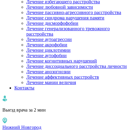
Лечение избегающего расстройства
Лечение любовной зависимости
Лечение пассивно-агрессивного расстройства
Лечение синдрома нарушения памяти
Лечение дисморфофобии
Лечение генерализованного тревожного
расстройства
Лечение аутоагрессии
Лечение акрофобии
Лечение циклотимии
Лечение аутофобии
Лечение когнитивных нарушений
Лечение диссоциального расстройства личности
Лечение анозогнозии
Лечение аффективных расстройств
Лечение мании величия
Контакты
Выезд врача за 2 мин
Нижний Новгород