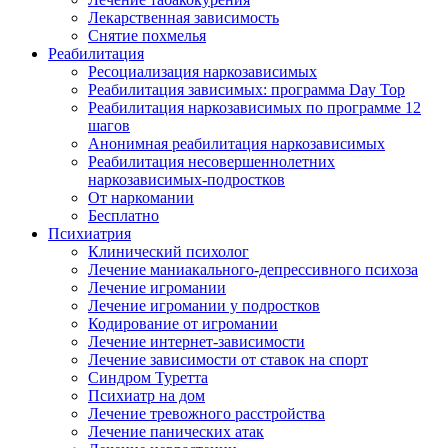
Лекарственная зависимость
Снятие похмелья
Реабилитация
Ресоциализация наркозависимых
Реабилитация зависимых: программа Day Top
Реабилитация наркозависимых по программе 12
шагов
Анонимная реабилитация наркозависимых
Реабилитация несовершеннолетних
наркозависимых-подростков
От наркомании
Бесплатно
Психиатрия
Клинический психолог
Лечение маниакального-депрессивного психоза
Лечение игромании
Лечение игромании у подростков
Кодирование от игромании
Лечение интернет-зависимости
Лечение зависимости от ставок на спорт
Синдром Туретта
Психиатр на дом
Лечение тревожного расстройства
Лечение панических атак