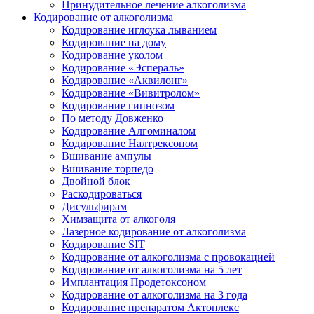
Принудительное лечение алкоголизма
Кодирование от алкоголизма
Кодирование иглоука лыванием
Кодирование на дому
Кодирование уколом
Кодирование «Эспераль»
Кодирование «Аквилонг»
Кодирование «Вивитролом»
Кодирование гипнозом
По методу Довженко
Кодирование Алгоминалом
Кодирование Налтрексоном
Вшивание ампулы
Вшивание торпедо
Двойной блок
Раскодироваться
Дисульфирам
Химзащита от алкоголя
Лазерное кодирование от алкоголизма
Кодирование SIT
Кодирование от алкоголизма с провокацией
Кодирование от алкоголизма на 5 лет
Имплантация Продетоксоном
Кодирование от алкоголизма на 3 года
Кодирование препаратом Актоплекс