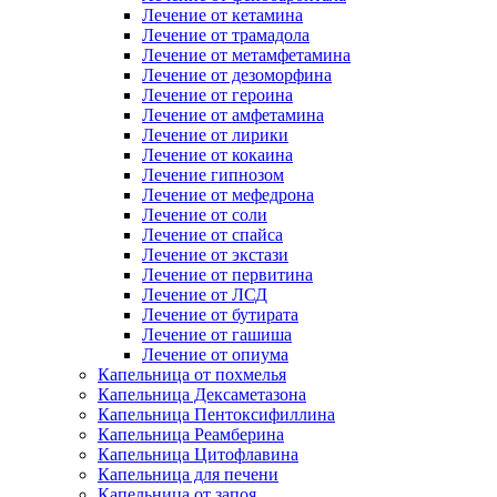
Лечение от кетамина
Лечение от трамадола
Лечение от метамфетамина
Лечение от дезоморфина
Лечение от героина
Лечение от амфетамина
Лечение от лирики
Лечение от кокаина
Лечение гипнозом
Лечение от мефедрона
Лечение от соли
Лечение от спайса
Лечение от экстази
Лечение от первитина
Лечение от ЛСД
Лечение от бутирата
Лечение от гашиша
Лечение от опиума
Капельница от похмелья
Капельница Дексаметазона
Капельница Пентоксифиллина
Капельница Реамберина
Капельница Цитофлавина
Капельница для печени
Капельница от запоя