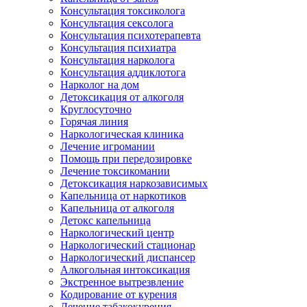
Консультация токсиколога
Консультация сексолога
Консультация психотерапевта
Консультация психиатра
Консультация нарколога
Консультация аддиклотога
Нарколог на дом
Детоксикация от алкоголя
Круглосуточно
Горячая линия
Наркологическая клиника
Лечение игромании
Помощь при передозировке
Лечение токсикомании
Детоксикация наркозависимых
Капельница от наркотиков
Капельница от алкоголя
Детокс капельница
Наркологический центр
Наркологический стационар
Наркологический диспансер
Алкогольная интоксикация
Экстренное вытрезвление
Кодирование от курения
Лечение табакокурения