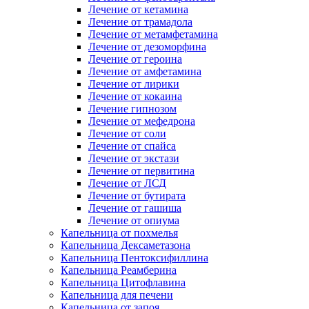
Лечение от кетамина
Лечение от трамадола
Лечение от метамфетамина
Лечение от дезоморфина
Лечение от героина
Лечение от амфетамина
Лечение от лирики
Лечение от кокаина
Лечение гипнозом
Лечение от мефедрона
Лечение от соли
Лечение от спайса
Лечение от экстази
Лечение от первитина
Лечение от ЛСД
Лечение от бутирата
Лечение от гашиша
Лечение от опиума
Капельница от похмелья
Капельница Дексаметазона
Капельница Пентоксифиллина
Капельница Реамберина
Капельница Цитофлавина
Капельница для печени
Капельница от запоя