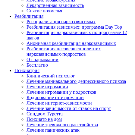
Лекарственная зависимость
Снятие похмелья
Реабилитация
Ресоциализация наркозависимых
Реабилитация зависимых: программа Day Top
Реабилитация наркозависимых по программе 12
шагов
Анонимная реабилитация наркозависимых
Реабилитация несовершеннолетних
наркозависимых-подростков
От наркомании
Бесплатно
Психиатрия
Клинический психолог
Лечение маниакального-депрессивного психоза
Лечение игромании
Лечение игромании у подростков
Кодирование от игромании
Лечение интернет-зависимости
Лечение зависимости от ставок на спорт
Синдром Туретта
Психиатр на дом
Лечение тревожного расстройства
Лечение панических атак