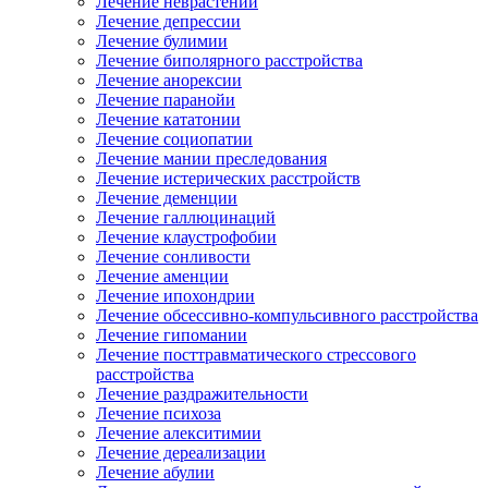
Лечение неврастении
Лечение депрессии
Лечение булимии
Лечение биполярного расстройства
Лечение анорексии
Лечение паранойи
Лечение кататонии
Лечение социопатии
Лечение мании преследования
Лечение истерических расстройств
Лечение деменции
Лечение галлюцинаций
Лечение клаустрофобии
Лечение сонливости
Лечение аменции
Лечение ипохондрии
Лечение обсессивно-компульсивного расстройства
Лечение гипомании
Лечение посттравматического стрессового
расстройства
Лечение раздражительности
Лечение психоза
Лечение алекситимии
Лечение дереализации
Лечение абулии