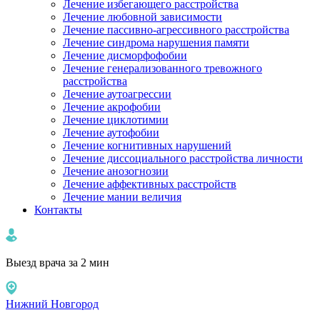
Лечение избегающего расстройства
Лечение любовной зависимости
Лечение пассивно-агрессивного расстройства
Лечение синдрома нарушения памяти
Лечение дисморфофобии
Лечение генерализованного тревожного
расстройства
Лечение аутоагрессии
Лечение акрофобии
Лечение циклотимии
Лечение аутофобии
Лечение когнитивных нарушений
Лечение диссоциального расстройства личности
Лечение анозогнозии
Лечение аффективных расстройств
Лечение мании величия
Контакты
Выезд врача за 2 мин
Нижний Новгород