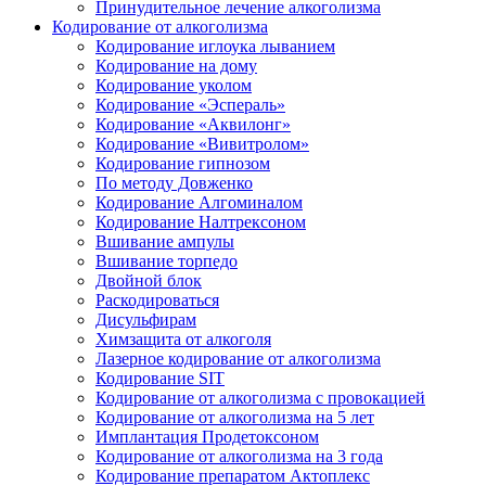
Принудительное лечение алкоголизма
Кодирование от алкоголизма
Кодирование иглоука лыванием
Кодирование на дому
Кодирование уколом
Кодирование «Эспераль»
Кодирование «Аквилонг»
Кодирование «Вивитролом»
Кодирование гипнозом
По методу Довженко
Кодирование Алгоминалом
Кодирование Налтрексоном
Вшивание ампулы
Вшивание торпедо
Двойной блок
Раскодироваться
Дисульфирам
Химзащита от алкоголя
Лазерное кодирование от алкоголизма
Кодирование SIT
Кодирование от алкоголизма с провокацией
Кодирование от алкоголизма на 5 лет
Имплантация Продетоксоном
Кодирование от алкоголизма на 3 года
Кодирование препаратом Актоплекс