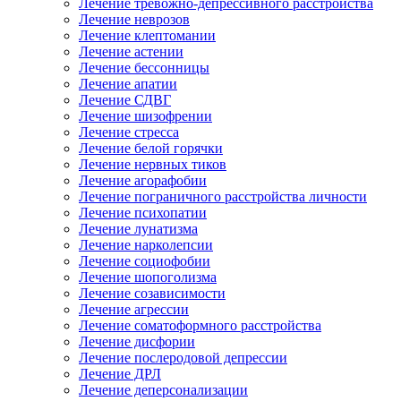
Лечение тревожно-депрессивного расстройства
Лечение неврозов
Лечение клептомании
Лечение астении
Лечение бессонницы
Лечение апатии
Лечение СДВГ
Лечение шизофрении
Лечение стресса
Лечение белой горячки
Лечение нервных тиков
Лечение агорафобии
Лечение пограничного расстройства личности
Лечение психопатии
Лечение лунатизма
Лечение нарколепсии
Лечение социофобии
Лечение шопоголизма
Лечение созависимости
Лечение агрессии
Лечение соматоформного расстройства
Лечение дисфории
Лечение послеродовой депрессии
Лечение ДРЛ
Лечение деперсонализации