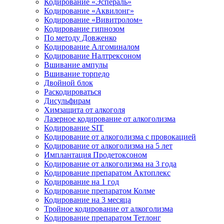
Кодирование «Эспераль»
Кодирование «Аквилонг»
Кодирование «Вивитролом»
Кодирование гипнозом
По методу Довженко
Кодирование Алгоминалом
Кодирование Налтрексоном
Вшивание ампулы
Вшивание торпедо
Двойной блок
Раскодироваться
Дисульфирам
Химзащита от алкоголя
Лазерное кодирование от алкоголизма
Кодирование SIT
Кодирование от алкоголизма с провокацией
Кодирование от алкоголизма на 5 лет
Имплантация Продетоксоном
Кодирование от алкоголизма на 3 года
Кодирование препаратом Актоплекс
Кодирование на 1 год
Кодирование препаратом Колме
Кодирование на 3 месяца
Тройное кодирование от алкоголизма
Кодирование препаратом Тетлонг