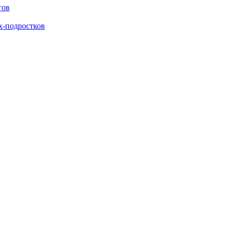
гов
х-подростков