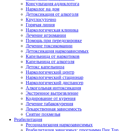
Консультация аддиклотога
Нарколог на дом
Детоксикация от алкоголя
Круглосуточно
Горячая линия
Наркологическая клиника
Лечение игромании
Помощь при передозировке
Лечение токсикомании
Детоксикация наркозависимых
Капельница от наркотиков
Капельница от алкоголя
Детокс капельница
Наркологический центр
Наркологический стационар
Наркологический диспансер
Алкогольная интоксикация
Экстренное вытрезвление
Кодирование от курения
Лечение табакокурения
Лекарственная зависимость
Снятие похмелья
Реабилитация
Ресоциализация наркозависимых
Реабилитация зависимых: программа Day Top