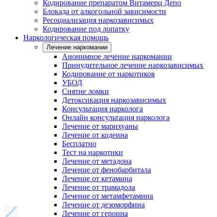
Кодирование препаратом Витамерц Депо
Блокада от алкогольной зависимости
Ресоциализация наркозависимых
Кодирование под лопатку
Наркологическая помощь
Лечение наркомании
Анонимное лечение наркомании
Принудительное лечение наркозависимых
Кодирование от наркотиков
УБОД
Снятие ломки
Детоксикация наркозависимых
Консультация нарколога
Онлайн консультация нарколога
Лечение от марихуаны
Лечение от кодеина
Бесплатно
Тест на наркотики
Лечение от метадона
Лечение от фенобарбитала
Лечение от кетамина
Лечение от трамадола
Лечение от метамфетамина
Лечение от дезоморфина
Лечение от героина