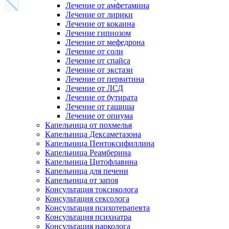
Лечение от амфетамина
Лечение от лирики
Лечение от кокаина
Лечение гипнозом
Лечение от мефедрона
Лечение от соли
Лечение от спайса
Лечение от экстази
Лечение от первитина
Лечение от ЛСД
Лечение от бутирата
Лечение от гашиша
Лечение от опиума
Капельница от похмелья
Капельница Дексаметазона
Капельница Пентоксифиллина
Капельница Реамберина
Капельница Цитофлавина
Капельница для печени
Капельница от запоя
Консультация токсиколога
Консультация сексолога
Консультация психотерапевта
Консультация психиатра
Консультация нарколога