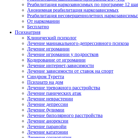
Реабилитация наркозависимых по программе 12 ша
Анонимная реабилитация наркозависимых
Реабилитация несовершеннолетних наркозависимы
От наркомании
Бесплатно
Психиатрия
Клинический психолог
Лечение маниакального-депрессивного психоза
Лечение игромании
Лечение игромании у подростков
Кодирование от игромании
Лечение интернет-зависимости
Лечение зависимости от ставок на спорт
Синдром Туретта
Психиатр на дом
Лечение тревожного расстройства
Лечение панических атак
Лечение неврастении
Лечение депрессии
Лечение булимии
Лечение биполярного расстройства
Лечение анорексии
Лечение паранойи
Лечение кататонии
Лечение социопатии