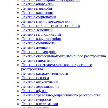
Лечение анорексии
Лечение паранойи
Лечение кататонии
Лечение социопатии
Лечение мании преследования
Лечение истерических расстройств
Лечение деменции
Лечение галлюцинаций
Лечение клаустрофобии
Лечение сонливости
Лечение аменции
Лечение ипохондрии
Лечение обсессивно-компульсивного расстройства
Лечение гипомании
Лечение посттравматического стрессового
расстройства
Лечение раздражительности
Лечение психоза
Лечение алекситимии
Лечение дереализации
Лечение абулии
Лечение тревожно-депрессивного расстройства
Лечение неврозов
Лечение клептомании