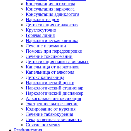
Консультация психиатра
Консультация нарколога
Консультация аддиклотога
Нарколог на дом
Детоксикация от алкоголя
Круглосуточно
Горячая линия
Наркологическая клиника
Лечение игромании
Помощь при передозировке
Лечение токсикомании
Детоксикация наркозависимых
Капельница от наркотиков
Капельница от алкоголя
Детокс капельница
Наркологический центр
Наркологический стационар
Наркологический диспансер
Алкогольная интоксикация
Экстренное вытрезвление
Кодирование от курения
Лечение табакокурения
Лекарственная зависимость
Снятие похмелья
Реабилитация