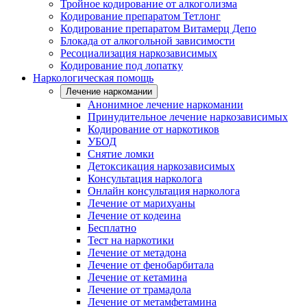
Тройное кодирование от алкоголизма
Кодирование препаратом Тетлонг
Кодирование препаратом Витамерц Депо
Блокада от алкогольной зависимости
Ресоциализация наркозависимых
Кодирование под лопатку
Наркологическая помощь
Лечение наркомании
Анонимное лечение наркомании
Принудительное лечение наркозависимых
Кодирование от наркотиков
УБОД
Снятие ломки
Детоксикация наркозависимых
Консультация нарколога
Онлайн консультация нарколога
Лечение от марихуаны
Лечение от кодеина
Бесплатно
Тест на наркотики
Лечение от метадона
Лечение от фенобарбитала
Лечение от кетамина
Лечение от трамадола
Лечение от метамфетамина