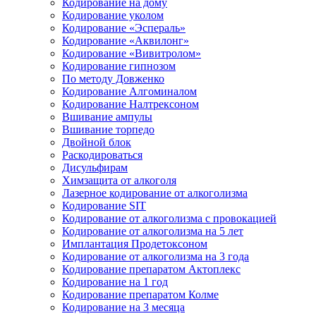
Кодирование на дому
Кодирование уколом
Кодирование «Эспераль»
Кодирование «Аквилонг»
Кодирование «Вивитролом»
Кодирование гипнозом
По методу Довженко
Кодирование Алгоминалом
Кодирование Налтрексоном
Вшивание ампулы
Вшивание торпедо
Двойной блок
Раскодироваться
Дисульфирам
Химзащита от алкоголя
Лазерное кодирование от алкоголизма
Кодирование SIT
Кодирование от алкоголизма с провокацией
Кодирование от алкоголизма на 5 лет
Имплантация Продетоксоном
Кодирование от алкоголизма на 3 года
Кодирование препаратом Актоплекс
Кодирование на 1 год
Кодирование препаратом Колме
Кодирование на 3 месяца