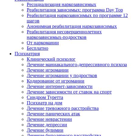
Ресоциализация наркозависимых
Реабилитация зависимых: программа Day Top
Реабилитация наркозависимых по программе 12
шагов
Анонимная реабилитация наркозависимых
Реабилитация несовершеннолетних
наркозависимых-подростков
От наркомании
Бесплатно
Психиатрия
Клинический психолог
Лечение маниакального-депрессивного психоза
Лечение игромании
Лечение игромании у подростков
Кодирование от игромании
Лечение интернет-зависимости
Лечение зависимости от ставок на спорт
Синдром Туретта
Психиатр на дом
Лечение тревожного расстройства
Лечение панических атак
Лечение неврастении
Лечение депрессии
Лечение булимии
Лечение биполярного расстройства