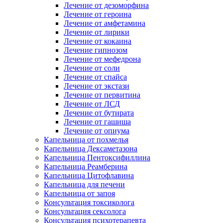
Лечение от дезоморфина
Лечение от героина
Лечение от амфетамина
Лечение от лирики
Лечение от кокаина
Лечение гипнозом
Лечение от мефедрона
Лечение от соли
Лечение от спайса
Лечение от экстази
Лечение от первитина
Лечение от ЛСД
Лечение от бутирата
Лечение от гашиша
Лечение от опиума
Капельница от похмелья
Капельница Дексаметазона
Капельница Пентоксифиллина
Капельница Реамберина
Капельница Цитофлавина
Капельница для печени
Капельница от запоя
Консультация токсиколога
Консультация сексолога
Консультация психотерапевта