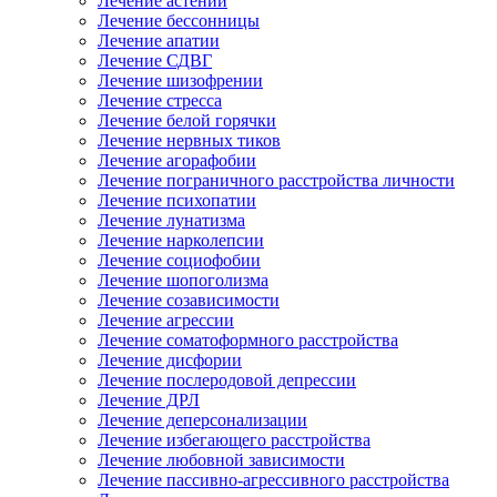
Лечение астении
Лечение бессонницы
Лечение апатии
Лечение СДВГ
Лечение шизофрении
Лечение стресса
Лечение белой горячки
Лечение нервных тиков
Лечение агорафобии
Лечение пограничного расстройства личности
Лечение психопатии
Лечение лунатизма
Лечение нарколепсии
Лечение социофобии
Лечение шопоголизма
Лечение созависимости
Лечение агрессии
Лечение соматоформного расстройства
Лечение дисфории
Лечение послеродовой депрессии
Лечение ДРЛ
Лечение деперсонализации
Лечение избегающего расстройства
Лечение любовной зависимости
Лечение пассивно-агрессивного расстройства