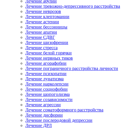
Лечение абулии
Лечение тревожно-депрессивного расстройства
Лечение неврозов
Лечение клептомании
Лечение астении
Лечение бессонницы
Лечение апатии
Лечение СДВГ
Лечение шизофрении
Лечение стресса
Лечение белой горячки
Лечение нервных тиков
Лечение агорафобии
Лечение пограничного расстройства личности
Лечение психопатии
Лечение лунатизма
Лечение нарколепсии
Лечение социофобии
Лечение шопоголизма
Лечение созависимости
Лечение агрессии
Лечение соматоформного расстройства
Лечение дисфории
Лечение послеродовой депрессии
Лечение ДРЛ