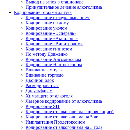
Вывод из запоя в стационаре
Принудительное лечение алкоголизма
Кодирование от алкоголизма
Кодирование иглоука лыванием
Кодирование на дому
Кодирование уколом
Кодирование «Эспераль»
Кодирование «Аквилонг»
Кодирование «Вивитролом»
Кодирование гипнозом
По методу Довженко
Кодирование Алгоминалом
Кодирование Налтрексоном
Вшивание ампулы
Вшивание торпедо
Двойной блок
Раскодироваться
Дисульфирам
Химзащита от алкоголя
Лазерное кодирование от алкоголизма
Кодирование SIT
Кодирование от алкоголизма с провокацией
Кодирование от алкоголизма на 5 лет
Имплантация Продетоксоном
Кодирование от алкоголизма на 3 года