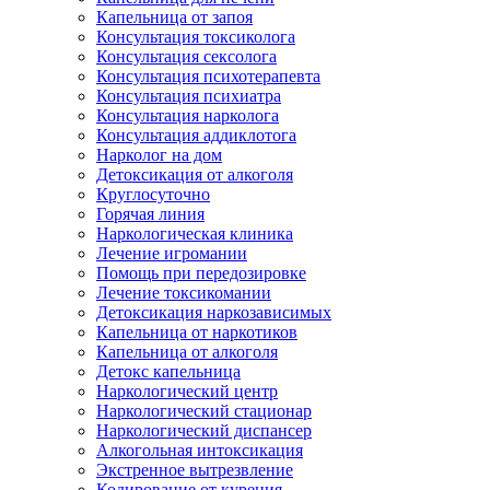
Капельница от запоя
Консультация токсиколога
Консультация сексолога
Консультация психотерапевта
Консультация психиатра
Консультация нарколога
Консультация аддиклотога
Нарколог на дом
Детоксикация от алкоголя
Круглосуточно
Горячая линия
Наркологическая клиника
Лечение игромании
Помощь при передозировке
Лечение токсикомании
Детоксикация наркозависимых
Капельница от наркотиков
Капельница от алкоголя
Детокс капельница
Наркологический центр
Наркологический стационар
Наркологический диспансер
Алкогольная интоксикация
Экстренное вытрезвление
Кодирование от курения