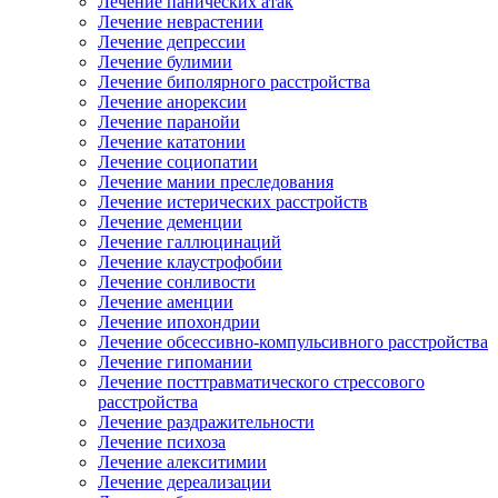
Лечение панических атак
Лечение неврастении
Лечение депрессии
Лечение булимии
Лечение биполярного расстройства
Лечение анорексии
Лечение паранойи
Лечение кататонии
Лечение социопатии
Лечение мании преследования
Лечение истерических расстройств
Лечение деменции
Лечение галлюцинаций
Лечение клаустрофобии
Лечение сонливости
Лечение аменции
Лечение ипохондрии
Лечение обсессивно-компульсивного расстройства
Лечение гипомании
Лечение посттравматического стрессового
расстройства
Лечение раздражительности
Лечение психоза
Лечение алекситимии
Лечение дереализации