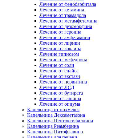
Лечение от фенобарбитала
Лечение от кетамина
Лечение от трамадола
Лечение от метамфетамина
Лечение от дезоморфина
Лечение от героина
Лечение от амфетамина
Лечение от лирики
Лечение от кокаина
Лечение гипнозом
Лечение от мефедрона
Лечение от соли
Лечение от спайса
Лечение от экстази
Лечение от первитина
Лечение от ЛСД
Лечение от бутирата
Лечение от гашиша
Лечение от опиума
Капельница от похмелья
Капельница Дексаметазона
Капельница Пентоксифиллина
Капельница Реамберина
Капельница Цитофлавина
Капельница для печени