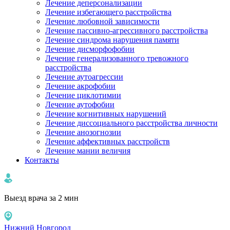
Лечение деперсонализации
Лечение избегающего расстройства
Лечение любовной зависимости
Лечение пассивно-агрессивного расстройства
Лечение синдрома нарушения памяти
Лечение дисморфофобии
Лечение генерализованного тревожного
расстройства
Лечение аутоагрессии
Лечение акрофобии
Лечение циклотимии
Лечение аутофобии
Лечение когнитивных нарушений
Лечение диссоциального расстройства личности
Лечение анозогнозии
Лечение аффективных расстройств
Лечение мании величия
Контакты
Выезд врача за 2 мин
Нижний Новгород