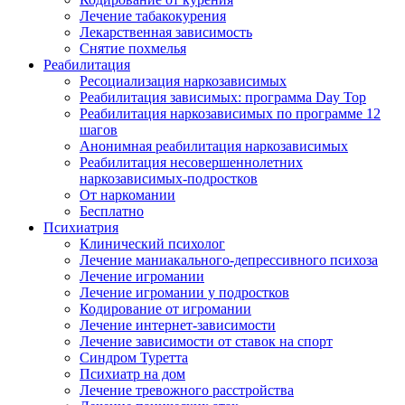
Лечение табакокурения
Лекарственная зависимость
Снятие похмелья
Реабилитация
Ресоциализация наркозависимых
Реабилитация зависимых: программа Day Top
Реабилитация наркозависимых по программе 12
шагов
Анонимная реабилитация наркозависимых
Реабилитация несовершеннолетних
наркозависимых-подростков
От наркомании
Бесплатно
Психиатрия
Клинический психолог
Лечение маниакального-депрессивного психоза
Лечение игромании
Лечение игромании у подростков
Кодирование от игромании
Лечение интернет-зависимости
Лечение зависимости от ставок на спорт
Синдром Туретта
Психиатр на дом
Лечение тревожного расстройства