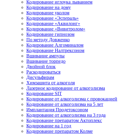
Кодирование иглоука лыванием
Кодирование на дому
Кодирование уколом
Кодирование «Эспераль»
Кодирование «Аквилонг»
Кодирование «Вивитролом»
Кодирование гипнозом
По методу Довженко
Кодирование Алгоминалом
Кодирование Налтрексоном
Вшивание ампулы
Вшивание торпедо
Двойной блок
Раскодироваться
Дисульфирам
Химзащита от алкоголя
Лазерное кодирование от алкоголизма
Кодирование SIT
Кодирование от алкоголизма с провокацией
Кодирование от алкоголизма на 5 лет
Имплантация Продетоксоном
Кодирование от алкоголизма на 3 года
Кодирование препаратом Актоплекс
Кодирование на 1 год
Кодирование препаратом Колме