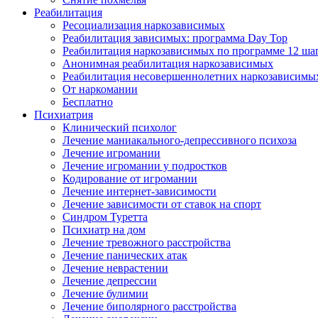
Реабилитация
Ресоциализация наркозависимых
Реабилитация зависимых: программа Day Top
Реабилитация наркозависимых по программе 12 ша
Анонимная реабилитация наркозависимых
Реабилитация несовершеннолетних наркозависимы
От наркомании
Бесплатно
Психиатрия
Клинический психолог
Лечение маниакального-депрессивного психоза
Лечение игромании
Лечение игромании у подростков
Кодирование от игромании
Лечение интернет-зависимости
Лечение зависимости от ставок на спорт
Синдром Туретта
Психиатр на дом
Лечение тревожного расстройства
Лечение панических атак
Лечение неврастении
Лечение депрессии
Лечение булимии
Лечение биполярного расстройства