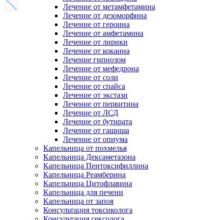
Лечение от метамфетамина
Лечение от дезоморфина
Лечение от героина
Лечение от амфетамина
Лечение от лирики
Лечение от кокаина
Лечение гипнозом
Лечение от мефедрона
Лечение от соли
Лечение от спайса
Лечение от экстази
Лечение от первитина
Лечение от ЛСД
Лечение от бутирата
Лечение от гашиша
Лечение от опиума
Капельница от похмелья
Капельница Дексаметазона
Капельница Пентоксифиллина
Капельница Реамберина
Капельница Цитофлавина
Капельница для печени
Капельница от запоя
Консультация токсиколога
Консультация сексолога