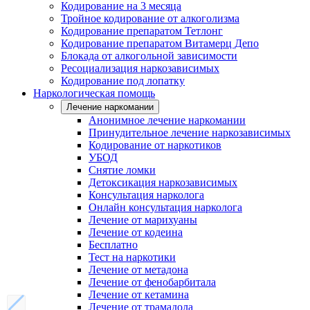
Кодирование на 3 месяца
Тройное кодирование от алкоголизма
Кодирование препаратом Тетлонг
Кодирование препаратом Витамерц Депо
Блокада от алкогольной зависимости
Ресоциализация наркозависимых
Кодирование под лопатку
Наркологическая помощь
Лечение наркомании
Анонимное лечение наркомании
Принудительное лечение наркозависимых
Кодирование от наркотиков
УБОД
Снятие ломки
Детоксикация наркозависимых
Консультация нарколога
Онлайн консультация нарколога
Лечение от марихуаны
Лечение от кодеина
Бесплатно
Тест на наркотики
Лечение от метадона
Лечение от фенобарбитала
Лечение от кетамина
Лечение от трамадола