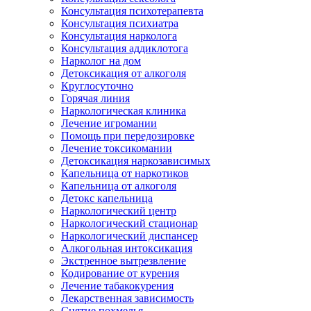
Консультация психотерапевта
Консультация психиатра
Консультация нарколога
Консультация аддиклотога
Нарколог на дом
Детоксикация от алкоголя
Круглосуточно
Горячая линия
Наркологическая клиника
Лечение игромании
Помощь при передозировке
Лечение токсикомании
Детоксикация наркозависимых
Капельница от наркотиков
Капельница от алкоголя
Детокс капельница
Наркологический центр
Наркологический стационар
Наркологический диспансер
Алкогольная интоксикация
Экстренное вытрезвление
Кодирование от курения
Лечение табакокурения
Лекарственная зависимость
Снятие похмелья