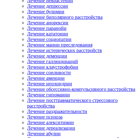
Лечение неврастении
Лечение депрессии
Лечение булимии
Лечение биполярного расстройства
Лечение анорексии
Лечение паранойи
Лечение кататонии
Лечение социопатии
Лечение мании преследования
Лечение истерических расстройств
Лечение деменции
Лечение галлюцинаций
Лечение клаустрофобии
Лечение сонливости
Лечение аменции
Лечение ипохондрии
Лечение обсессивно-компульсивного расстройства
Лечение гипомании
Лечение посттравматического стрессового
расстройства
Лечение раздражительности
Лечение психоза
Лечение алекситимии
Лечение дереализации
Лечение абулии