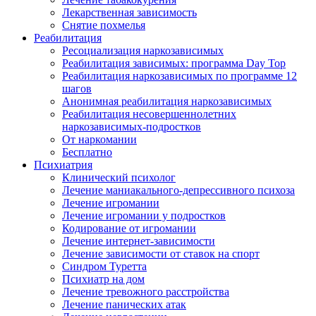
Лекарственная зависимость
Снятие похмелья
Реабилитация
Ресоциализация наркозависимых
Реабилитация зависимых: программа Day Top
Реабилитация наркозависимых по программе 12
шагов
Анонимная реабилитация наркозависимых
Реабилитация несовершеннолетних
наркозависимых-подростков
От наркомании
Бесплатно
Психиатрия
Клинический психолог
Лечение маниакального-депрессивного психоза
Лечение игромании
Лечение игромании у подростков
Кодирование от игромании
Лечение интернет-зависимости
Лечение зависимости от ставок на спорт
Синдром Туретта
Психиатр на дом
Лечение тревожного расстройства
Лечение панических атак