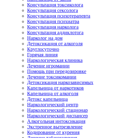
Консультация токсиколога
Консультация сексолога
Консультация психотерапевта
Консультация психиатра
Консультация нарколога
Консультация аддиклотога
Нарколог на дом
Детоксикация от алкоголя
Круглосуточно
Горячая линия
Наркологическая клиника
Лечение игромании
Помощь при передозировке
Лечение токсикомании
Детоксикация наркозависимых
Капельница от наркотиков
Капельница от алкоголя
Детокс капельница
Наркологический центр
Наркологический стационар
Наркологический диспансер
Алкогольная интоксикация
Экстренное вытрезвление
Кодирование от курения
Лечение табакокурения