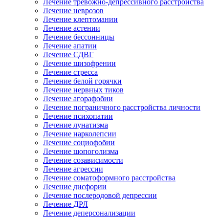
Лечение тревожно-депрессивного расстройства
Лечение неврозов
Лечение клептомании
Лечение астении
Лечение бессонницы
Лечение апатии
Лечение СДВГ
Лечение шизофрении
Лечение стресса
Лечение белой горячки
Лечение нервных тиков
Лечение агорафобии
Лечение пограничного расстройства личности
Лечение психопатии
Лечение лунатизма
Лечение нарколепсии
Лечение социофобии
Лечение шопоголизма
Лечение созависимости
Лечение агрессии
Лечение соматоформного расстройства
Лечение дисфории
Лечение послеродовой депрессии
Лечение ДРЛ
Лечение деперсонализации