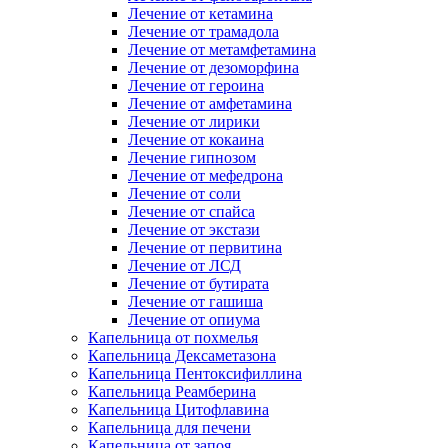
Лечение от кетамина
Лечение от трамадола
Лечение от метамфетамина
Лечение от дезоморфина
Лечение от героина
Лечение от амфетамина
Лечение от лирики
Лечение от кокаина
Лечение гипнозом
Лечение от мефедрона
Лечение от соли
Лечение от спайса
Лечение от экстази
Лечение от первитина
Лечение от ЛСД
Лечение от бутирата
Лечение от гашиша
Лечение от опиума
Капельница от похмелья
Капельница Дексаметазона
Капельница Пентоксифиллина
Капельница Реамберина
Капельница Цитофлавина
Капельница для печени
Капельница от запоя