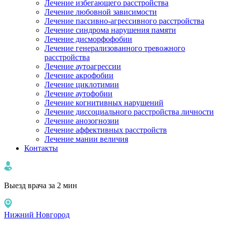
Лечение избегающего расстройства
Лечение любовной зависимости
Лечение пассивно-агрессивного расстройства
Лечение синдрома нарушения памяти
Лечение дисморфофобии
Лечение генерализованного тревожного
расстройства
Лечение аутоагрессии
Лечение акрофобии
Лечение циклотимии
Лечение аутофобии
Лечение когнитивных нарушений
Лечение диссоциального расстройства личности
Лечение анозогнозии
Лечение аффективных расстройств
Лечение мании величия
Контакты
Выезд врача за 2 мин
Нижний Новгород