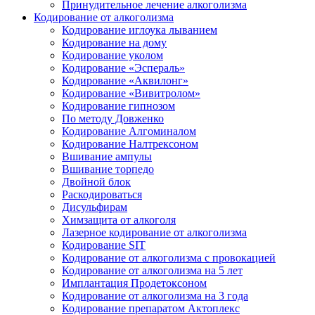
Принудительное лечение алкоголизма
Кодирование от алкоголизма
Кодирование иглоука лыванием
Кодирование на дому
Кодирование уколом
Кодирование «Эспераль»
Кодирование «Аквилонг»
Кодирование «Вивитролом»
Кодирование гипнозом
По методу Довженко
Кодирование Алгоминалом
Кодирование Налтрексоном
Вшивание ампулы
Вшивание торпедо
Двойной блок
Раскодироваться
Дисульфирам
Химзащита от алкоголя
Лазерное кодирование от алкоголизма
Кодирование SIT
Кодирование от алкоголизма с провокацией
Кодирование от алкоголизма на 5 лет
Имплантация Продетоксоном
Кодирование от алкоголизма на 3 года
Кодирование препаратом Актоплекс