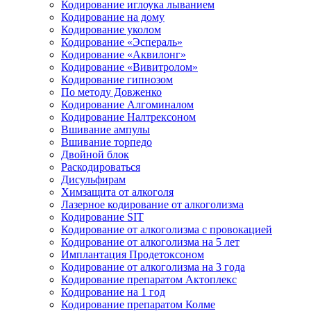
Кодирование иглоука лыванием
Кодирование на дому
Кодирование уколом
Кодирование «Эспераль»
Кодирование «Аквилонг»
Кодирование «Вивитролом»
Кодирование гипнозом
По методу Довженко
Кодирование Алгоминалом
Кодирование Налтрексоном
Вшивание ампулы
Вшивание торпедо
Двойной блок
Раскодироваться
Дисульфирам
Химзащита от алкоголя
Лазерное кодирование от алкоголизма
Кодирование SIT
Кодирование от алкоголизма с провокацией
Кодирование от алкоголизма на 5 лет
Имплантация Продетоксоном
Кодирование от алкоголизма на 3 года
Кодирование препаратом Актоплекс
Кодирование на 1 год
Кодирование препаратом Колме