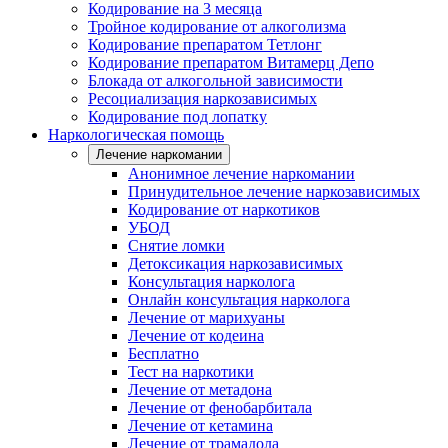
Кодирование на 3 месяца
Тройное кодирование от алкоголизма
Кодирование препаратом Тетлонг
Кодирование препаратом Витамерц Депо
Блокада от алкогольной зависимости
Ресоциализация наркозависимых
Кодирование под лопатку
Наркологическая помощь
Лечение наркомании
Анонимное лечение наркомании
Принудительное лечение наркозависимых
Кодирование от наркотиков
УБОД
Снятие ломки
Детоксикация наркозависимых
Консультация нарколога
Онлайн консультация нарколога
Лечение от марихуаны
Лечение от кодеина
Бесплатно
Тест на наркотики
Лечение от метадона
Лечение от фенобарбитала
Лечение от кетамина
Лечение от трамадола