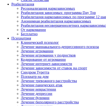
Реабилитация
Ресоциализация наркозависимых
Реабилитация зависимых: программа Day Top
Реабилитация наркозависимых по программе 12 ша
Анонимная реабилитация наркозависимых
Реабилитация несовершеннолетних наркозависимы
От наркомании
Бесплатно
Психиатрия
Клинический психолог
Лечение маниакального-депрессивного психоза
Лечение игромании
Лечение игромании у подростков
Кодирование от игромании
Лечение интернет-зависимости
Лечение зависимости от ставок на спорт
Синдром Туретта
Психиатр на дом
Лечение тревожного расстройства
Лечение панических атак
Лечение неврастении
Лечение депрессии
Лечение булимии
Лечение биполярного расстройства