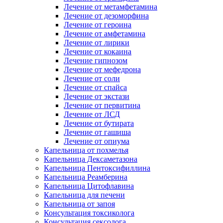
Лечение от метамфетамина
Лечение от дезоморфина
Лечение от героина
Лечение от амфетамина
Лечение от лирики
Лечение от кокаина
Лечение гипнозом
Лечение от мефедрона
Лечение от соли
Лечение от спайса
Лечение от экстази
Лечение от первитина
Лечение от ЛСД
Лечение от бутирата
Лечение от гашиша
Лечение от опиума
Капельница от похмелья
Капельница Дексаметазона
Капельница Пентоксифиллина
Капельница Реамберина
Капельница Цитофлавина
Капельница для печени
Капельница от запоя
Консультация токсиколога
Консультация сексолога