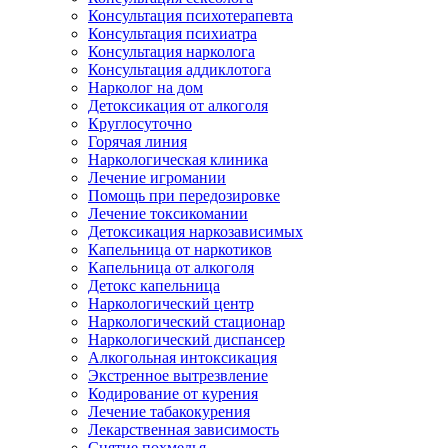
Консультация психотерапевта
Консультация психиатра
Консультация нарколога
Консультация аддиклотога
Нарколог на дом
Детоксикация от алкоголя
Круглосуточно
Горячая линия
Наркологическая клиника
Лечение игромании
Помощь при передозировке
Лечение токсикомании
Детоксикация наркозависимых
Капельница от наркотиков
Капельница от алкоголя
Детокс капельница
Наркологический центр
Наркологический стационар
Наркологический диспансер
Алкогольная интоксикация
Экстренное вытрезвление
Кодирование от курения
Лечение табакокурения
Лекарственная зависимость
Снятие похмелья