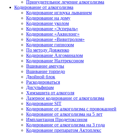
Принудительное лечение алкоголизма
Кодирование от алкоголизма
Кодирование иглоука лыванием
Кодирование на дому
Кодирование уколом
Кодирование «Эспераль»
Кодирование «Аквилонг»
Кодирование «Вивитролом»
Кодирование гипнозом
По методу Довженко
Кодирование Алгоминалом
Кодирование Налтрексоном
Вшивание ампулы
Вшивание торпедо
Двойной блок
Раскодироваться
Дисульфирам
Химзащита от алкоголя
Лазерное кодирование от алкоголизма
Кодирование SIT
Кодирование от алкоголизма с провокацией
Кодирование от алкоголизма на 5 лет
Имплантация Продетоксоном
Кодирование от алкоголизма на 3 года
Кодирование препаратом Актоплекс