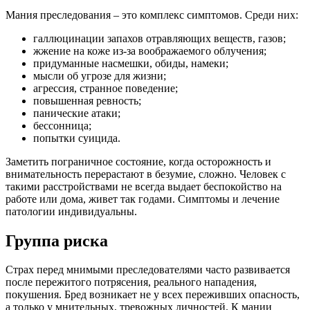
Мания преследования – это комплекс симптомов. Среди них:
галлюцинации запахов отравляющих веществ, газов;
жжение на коже из-за воображаемого облучения;
придуманные насмешки, обиды, намеки;
мысли об угрозе для жизни;
агрессия, странное поведение;
повышенная ревность;
панические атаки;
бессонница;
попытки суицида.
Заметить пограничное состояние, когда осторожность и
внимательность перерастают в безумие, сложно. Человек с
такими расстройствами не всегда выдает беспокойство на
работе или дома, живет так годами. Симптомы и лечение
патологии индивидуальны.
Группа риска
Страх перед мнимыми преследователями часто развивается
после пережитого потрясения, реального нападения,
покушения. Бред возникает не у всех переживших опасность,
а только у мнительных, тревожных личностей. К мании