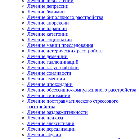
Лечение неврастении
Лечение депрессии
Лечение булимии
Лечение биполярного расстройства
Лечение анорексии
Лечение паранойи
Лечение кататонии
Лечение социопатии
Лечение мании преследования
Лечение истерических расстройств
Лечение деменции
Лечение галлюцинаций
Лечение клаустрофобии
Лечение сонливости
Лечение аменции
Лечение ипохондрии
Лечение обсессивно-компульсивного расстройства
Лечение гипомании
Лечение посттравматического стрессового
расстройства
Лечение раздражительности
Лечение психоза
Лечение алекситимии
Лечение дереализации
Лечение абулии