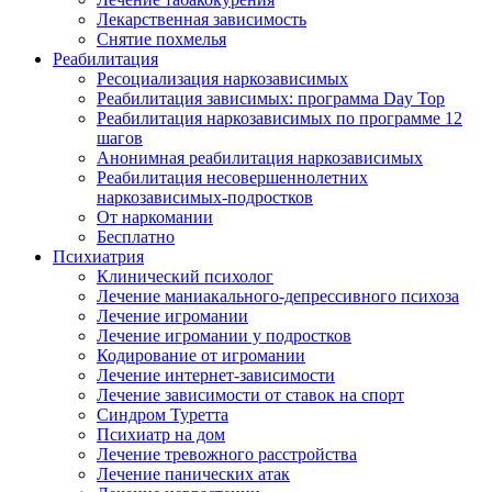
Лекарственная зависимость
Снятие похмелья
Реабилитация
Ресоциализация наркозависимых
Реабилитация зависимых: программа Day Top
Реабилитация наркозависимых по программе 12
шагов
Анонимная реабилитация наркозависимых
Реабилитация несовершеннолетних
наркозависимых-подростков
От наркомании
Бесплатно
Психиатрия
Клинический психолог
Лечение маниакального-депрессивного психоза
Лечение игромании
Лечение игромании у подростков
Кодирование от игромании
Лечение интернет-зависимости
Лечение зависимости от ставок на спорт
Синдром Туретта
Психиатр на дом
Лечение тревожного расстройства
Лечение панических атак