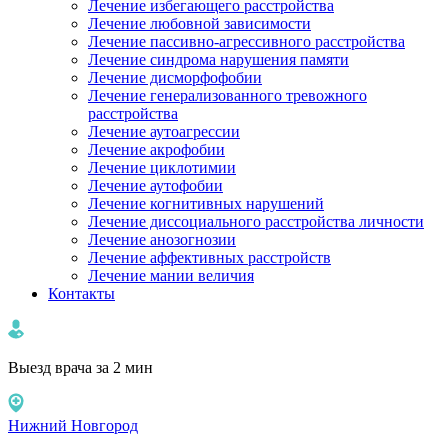
Лечение избегающего расстройства
Лечение любовной зависимости
Лечение пассивно-агрессивного расстройства
Лечение синдрома нарушения памяти
Лечение дисморфофобии
Лечение генерализованного тревожного
расстройства
Лечение аутоагрессии
Лечение акрофобии
Лечение циклотимии
Лечение аутофобии
Лечение когнитивных нарушений
Лечение диссоциального расстройства личности
Лечение анозогнозии
Лечение аффективных расстройств
Лечение мании величия
Контакты
Выезд врача за 2 мин
Нижний Новгород