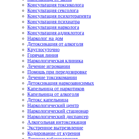
Консультация токсиколога
Консультация сексолога
Консультация психотерапевта
Консультация психиатра
Консультация нарколога
Консультация аддиклотога
Нарколог на дом
Детоксикация от алкоголя
Круглосуточно
Горячая линия
Наркологическая клиника
Лечение игромании
Помощь при передозировке
Лечение токсикомании
Детоксикация наркозависимых
Капельница от наркотиков
Капельница от алкоголя
Детокс капельница
Наркологический центр
Наркологический стационар
Наркологический диспансер
Алкогольная интоксикация
Экстренное вытрезвление
Кодирование от курения
Лечение табакокурения