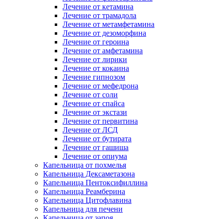
Лечение от кетамина
Лечение от трамадола
Лечение от метамфетамина
Лечение от дезоморфина
Лечение от героина
Лечение от амфетамина
Лечение от лирики
Лечение от кокаина
Лечение гипнозом
Лечение от мефедрона
Лечение от соли
Лечение от спайса
Лечение от экстази
Лечение от первитина
Лечение от ЛСД
Лечение от бутирата
Лечение от гашиша
Лечение от опиума
Капельница от похмелья
Капельница Дексаметазона
Капельница Пентоксифиллина
Капельница Реамберина
Капельница Цитофлавина
Капельница для печени
Капельница от запоя