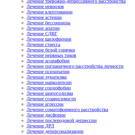
Лечение тревожно-депрессивного расстройства
Лечение неврозов
Лечение клептомании
Лечение астении
Лечение бессонницы
Лечение апатии
Лечение СДВГ
Лечение шизофрении
Лечение стресса
Лечение белой горячки
Лечение нервных тиков
Лечение агорафобии
Лечение пограничного расстройства личности
Лечение психопатии
Лечение лунатизма
Лечение нарколепсии
Лечение социофобии
Лечение шопоголизма
Лечение созависимости
Лечение агрессии
Лечение соматоформного расстройства
Лечение дисфории
Лечение послеродовой депрессии
Лечение ДРЛ
Лечение деперсонализации