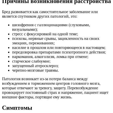
Причины возникновения расстройства
Бред развивается как самостоятельное заболевание или
является спутником других патологий, это:
шизофрения с галлюцинациями (слуховыми,
визуальными);
стресс с фокусировкой на одной теме;
психозы, нервные срывы, зацикленность на своих
эмоциях, переживаниях;
насилие в прошлом или повторяющееся в настоящем;
передозировка препаратами психотропного действия;
наркомания, алкоголизм, ломка при отмене;
старческое слабоумие;
запущенный атеросклероз;
черепно-мозговые травмы.
Патология возникает из-за потери баланса между
возбуждением и торможением центров головного мозга,
которые отвечают за тревогу, защиту. Перевозбуждение
провоцирует постоянный страх и напряжение, пациент ищет
внешние факторы, портящие ему жизнь.
Симптомы