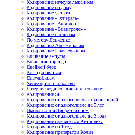
Кодирование иглоука лыванием
Кодирование на дому
Кодирование уколом
Кодирование «Эспераль»
Кодирование «Аквилонг»
Кодирование «Вивитролом»
Кодирование гипнозом
По методу Довженко
Кодирование Алгоминалом
Кодирование Налтрексоном
Вшивание ампулы
Вшивание торпедо
Двойной блок
Раскодироваться
Дисульфирам
Химзащита от алкоголя
Лазерное кодирование от алкоголизма
Кодирование SIT
Кодирование от алкоголизма с провокацией
Кодирование от алкоголизма на 5 лет
Имплантация Продетоксоном
Кодирование от алкоголизма на 3 года
Кодирование препаратом Актоплекс
Кодирование на 1 год
Кодирование препаратом Колме