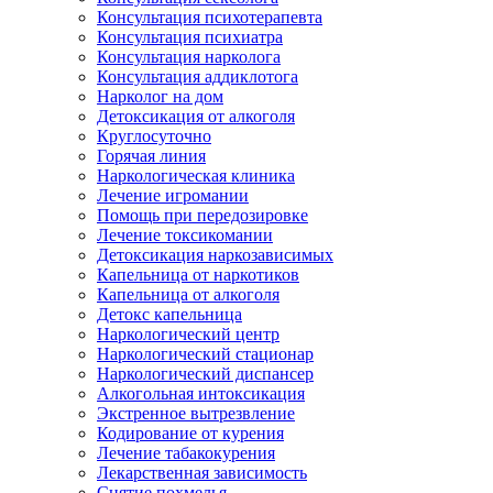
Консультация психотерапевта
Консультация психиатра
Консультация нарколога
Консультация аддиклотога
Нарколог на дом
Детоксикация от алкоголя
Круглосуточно
Горячая линия
Наркологическая клиника
Лечение игромании
Помощь при передозировке
Лечение токсикомании
Детоксикация наркозависимых
Капельница от наркотиков
Капельница от алкоголя
Детокс капельница
Наркологический центр
Наркологический стационар
Наркологический диспансер
Алкогольная интоксикация
Экстренное вытрезвление
Кодирование от курения
Лечение табакокурения
Лекарственная зависимость
Снятие похмелья