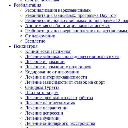
Реабилитация
Ресоциализация наркозависимых
Реабилитация зависимых: программа Day Top
Реабилитация наркозависимых по программе 12 ша
Анонимная реабилитация наркозависимых
Реабилитация несовершеннолетних наркозависимы
От наркомании
Бесплатно
Психиатрия
Клинический психолог
Лечение маниакального-депрессивного психоза
Лечение игромании
Лечение игромании у подростков
Кодирование от игромании
Лечение интернет-зависимости
Лечение зависимости от ставок на спорт
Синдром Туретта
Психиатр на дом
Лечение тревожного расстройства
Лечение панических атак
Лечение неврастении
Лечение депрессии
Лечение булимии
Лечение биполярного расстройства