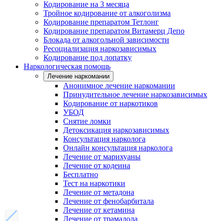
Кодирование на 3 месяца
Тройное кодирование от алкоголизма
Кодирование препаратом Тетлонг
Кодирование препаратом Витамерц Депо
Блокада от алкогольной зависимости
Ресоциализация наркозависимых
Кодирование под лопатку
Наркологическая помощь
Лечение наркомании
Анонимное лечение наркомании
Принудительное лечение наркозависимых
Кодирование от наркотиков
УБОД
Снятие ломки
Детоксикация наркозависимых
Консультация нарколога
Онлайн консультация нарколога
Лечение от марихуаны
Лечение от кодеина
Бесплатно
Тест на наркотики
Лечение от метадона
Лечение от фенобарбитала
Лечение от кетамина
Лечение от трамадола