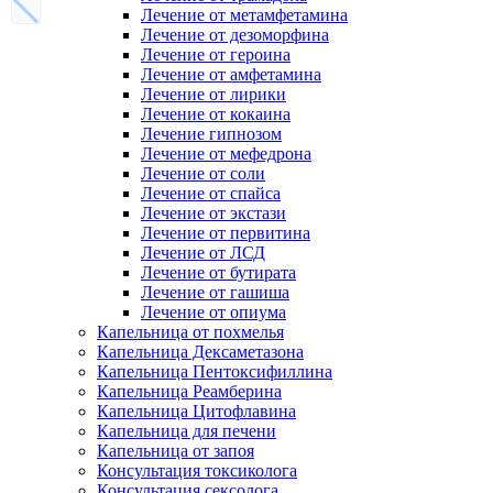
Лечение от метамфетамина
Лечение от дезоморфина
Лечение от героина
Лечение от амфетамина
Лечение от лирики
Лечение от кокаина
Лечение гипнозом
Лечение от мефедрона
Лечение от соли
Лечение от спайса
Лечение от экстази
Лечение от первитина
Лечение от ЛСД
Лечение от бутирата
Лечение от гашиша
Лечение от опиума
Капельница от похмелья
Капельница Дексаметазона
Капельница Пентоксифиллина
Капельница Реамберина
Капельница Цитофлавина
Капельница для печени
Капельница от запоя
Консультация токсиколога
Консультация сексолога