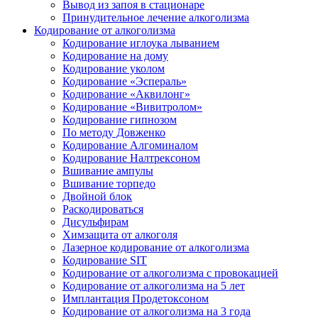
Вывод из запоя в стационаре
Принудительное лечение алкоголизма
Кодирование от алкоголизма
Кодирование иглоука лыванием
Кодирование на дому
Кодирование уколом
Кодирование «Эспераль»
Кодирование «Аквилонг»
Кодирование «Вивитролом»
Кодирование гипнозом
По методу Довженко
Кодирование Алгоминалом
Кодирование Налтрексоном
Вшивание ампулы
Вшивание торпедо
Двойной блок
Раскодироваться
Дисульфирам
Химзащита от алкоголя
Лазерное кодирование от алкоголизма
Кодирование SIT
Кодирование от алкоголизма с провокацией
Кодирование от алкоголизма на 5 лет
Имплантация Продетоксоном
Кодирование от алкоголизма на 3 года