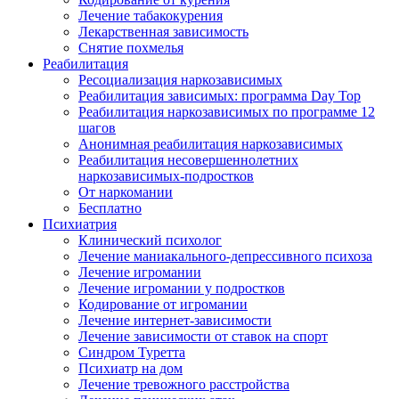
Лечение табакокурения
Лекарственная зависимость
Снятие похмелья
Реабилитация
Ресоциализация наркозависимых
Реабилитация зависимых: программа Day Top
Реабилитация наркозависимых по программе 12
шагов
Анонимная реабилитация наркозависимых
Реабилитация несовершеннолетних
наркозависимых-подростков
От наркомании
Бесплатно
Психиатрия
Клинический психолог
Лечение маниакального-депрессивного психоза
Лечение игромании
Лечение игромании у подростков
Кодирование от игромании
Лечение интернет-зависимости
Лечение зависимости от ставок на спорт
Синдром Туретта
Психиатр на дом
Лечение тревожного расстройства