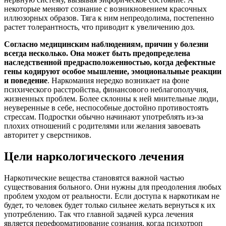
некоторые меняют сознание с возникновением красочных
иллюзорных образов. Тяга к ним непреодолима, постепенно
растет толерантность, что приводит к увеличению доз.
Согласно медицинским наблюдениям, причин у болезни
всегда несколько. Она может быть предопределена
наследственной предрасположенностью, когда дефектные
гены кодируют особое мышление, эмоциональные реакции
и поведение
. Наркомания нередко возникает на фоне
психического расстройства, финансового неблагополучия,
жизненных проблем. Более склонны к ней мнительные люди,
неуверенные в себе, неспособные достойно противостоять
стрессам. Подростки обычно начинают употреблять из-за
плохих отношений с родителями или желания завоевать
авторитет у сверстников.
Цели наркологического лечения
Наркотические вещества становятся важной частью
существования больного. Они нужны для преодоления любых
проблем уходом от реальности. Если доступа к наркотикам не
будет, то человек будет только сильнее желать вернуться к их
употреблению. Так что главной задачей курса лечения
является переформатирование сознания, когда психотроп