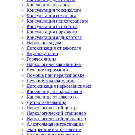
Капельница от запоя
Консультация токсиколога
Консультация сексолога
Консультация психотерапевта
Консультация психиатра
Консультация нарколога
Консультация аддиклотога
Нарколог на дом
Детоксикация от алкоголя
Круглосуточно
Горячая линия
Наркологическая клиника
Лечение игромании
Помощь при передозировке
Лечение токсикомании
Детоксикация наркозависимых
Капельница от наркотиков
Капельница от алкоголя
Детокс капельница
Наркологический центр
Наркологический стационар
Наркологический диспансер
Алкогольная интоксикация
Экстренное вытрезвление
Кодирование от курения