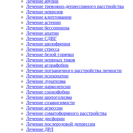
Лечение абулии
Лечение тревожно-депрессивного расстройства
Лечение неврозов
Лечение клептомании
Лечение астении
Лечение бессонницы
Лечение апатии
Лечение СДВГ
Лечение шизофрении
Лечение стресса
Лечение белой горячки
Лечение нервных тиков
Лечение агорафобии
Лечение пограничного расстройства личности
Лечение психопатии
Лечение лунатизма
Лечение нарколепсии
Лечение социофобии
Лечение шопоголизма
Лечение созависимости
Лечение агрессии
Лечение соматоформного расстройства
Лечение дисфории
Лечение послеродовой депрессии
Лечение ДРЛ