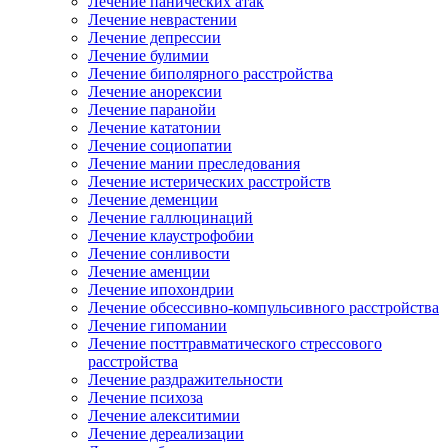
Лечение панических атак
Лечение неврастении
Лечение депрессии
Лечение булимии
Лечение биполярного расстройства
Лечение анорексии
Лечение паранойи
Лечение кататонии
Лечение социопатии
Лечение мании преследования
Лечение истерических расстройств
Лечение деменции
Лечение галлюцинаций
Лечение клаустрофобии
Лечение сонливости
Лечение аменции
Лечение ипохондрии
Лечение обсессивно-компульсивного расстройства
Лечение гипомании
Лечение посттравматического стрессового
расстройства
Лечение раздражительности
Лечение психоза
Лечение алекситимии
Лечение дереализации