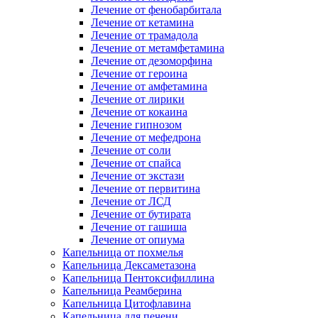
Лечение от фенобарбитала
Лечение от кетамина
Лечение от трамадола
Лечение от метамфетамина
Лечение от дезоморфина
Лечение от героина
Лечение от амфетамина
Лечение от лирики
Лечение от кокаина
Лечение гипнозом
Лечение от мефедрона
Лечение от соли
Лечение от спайса
Лечение от экстази
Лечение от первитина
Лечение от ЛСД
Лечение от бутирата
Лечение от гашиша
Лечение от опиума
Капельница от похмелья
Капельница Дексаметазона
Капельница Пентоксифиллина
Капельница Реамберина
Капельница Цитофлавина
Капельница для печени