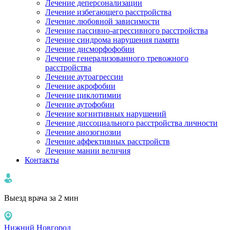
Лечение деперсонализации
Лечение избегающего расстройства
Лечение любовной зависимости
Лечение пассивно-агрессивного расстройства
Лечение синдрома нарушения памяти
Лечение дисморфофобии
Лечение генерализованного тревожного
расстройства
Лечение аутоагрессии
Лечение акрофобии
Лечение циклотимии
Лечение аутофобии
Лечение когнитивных нарушений
Лечение диссоциального расстройства личности
Лечение анозогнозии
Лечение аффективных расстройств
Лечение мании величия
Контакты
Выезд врача за 2 мин
Нижний Новгород