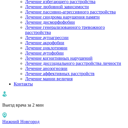
Лечение избегающего расстройства
Лечение любовной зависимости
Лечение пассивно-агрессивного расстройства
Лечение синдрома нарушения памяти
Лечение дисморфофобии
Лечение генерализованного тревожного
расстройства
Лечение аутоагрессии
Лечение акрофобии
Лечение циклотимии
Лечение аутофобии
Лечение когнитивных нарушений
Лечение диссоциального расстройства личности
Лечение анозогнозии
Лечение аффективных расстройств
Лечение мании величия
Контакты
Выезд врача за 2 мин
Нижний Новгород