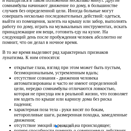
и находиться в таком положении несколько минут. Другие
сомнамбулы начинают движение по дому, в большинстве
случаев без определенной цели. Иногда больные могут
совершать несколько последовательных действий: одеться,
выйти из помещения, залезть на крышу или забор, выполнять
работу по дому, играть на музыкальных инструментах, искать
принадлежащие им вещи, готовить еду на кухне. На
следующий день после пробуждения человек абсолютно не
помнит, что он делал в ночное время.
В то же время выделяют ряд характерных признаков
лунатизма. К ним относятся:
открытые глаза, взгляд при этом может быть пустым,
безэмоциональным, устремленным вдаль;
отсутствие сознания - движения человека
автоматизированы и часто не имеют определенной
цели, нередко сомнамбулы отличаются ловкостью,
которая не присуща им в реальной жизни, что позволяет
им ходить по крыше или карнизу дома без риска
падения;
характерная поза тела - руки висят по бокам,
неторопливые шаги, размеренная походка, замедленные
движения;
отсутствие эмоций и реакций на происходящее;
потеря способности помнить о совершаемых действиях