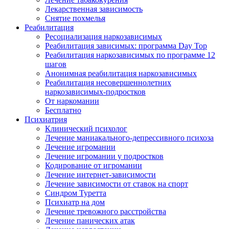
Лекарственная зависимость
Снятие похмелья
Реабилитация
Ресоциализация наркозависимых
Реабилитация зависимых: программа Day Top
Реабилитация наркозависимых по программе 12
шагов
Анонимная реабилитация наркозависимых
Реабилитация несовершеннолетних
наркозависимых-подростков
От наркомании
Бесплатно
Психиатрия
Клинический психолог
Лечение маниакального-депрессивного психоза
Лечение игромании
Лечение игромании у подростков
Кодирование от игромании
Лечение интернет-зависимости
Лечение зависимости от ставок на спорт
Синдром Туретта
Психиатр на дом
Лечение тревожного расстройства
Лечение панических атак