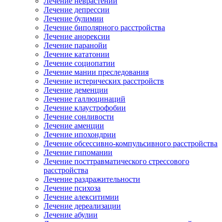
Лечение неврастении
Лечение депрессии
Лечение булимии
Лечение биполярного расстройства
Лечение анорексии
Лечение паранойи
Лечение кататонии
Лечение социопатии
Лечение мании преследования
Лечение истерических расстройств
Лечение деменции
Лечение галлюцинаций
Лечение клаустрофобии
Лечение сонливости
Лечение аменции
Лечение ипохондрии
Лечение обсессивно-компульсивного расстройства
Лечение гипомании
Лечение посттравматического стрессового
расстройства
Лечение раздражительности
Лечение психоза
Лечение алекситимии
Лечение дереализации
Лечение абулии