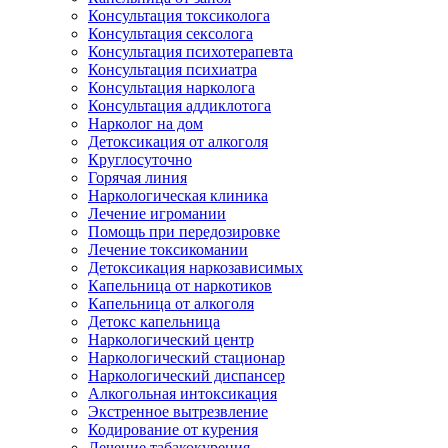
Консультация токсиколога
Консультация сексолога
Консультация психотерапевта
Консультация психиатра
Консультация нарколога
Консультация аддиклотога
Нарколог на дом
Детоксикация от алкоголя
Круглосуточно
Горячая линия
Наркологическая клиника
Лечение игромании
Помощь при передозировке
Лечение токсикомании
Детоксикация наркозависимых
Капельница от наркотиков
Капельница от алкоголя
Детокс капельница
Наркологический центр
Наркологический стационар
Наркологический диспансер
Алкогольная интоксикация
Экстренное вытрезвление
Кодирование от курения
Лечение табакокурения