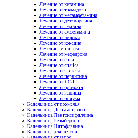
Лечение от кетамина
Лечение от трамадола
Лечение от метамфетамина
Лечение от дезоморфина
Лечение от героина
Лечение от амфетамина
Лечение от лирики
Лечение от кокаина
Лечение гипнозом
Лечение от мефедрона
Лечение от соли
Лечение от спайса
Лечение от экстази
Лечение от первитина
Лечение от ЛСД
Лечение от бутирата
Лечение от гашиша
Лечение от опиума
Капельница от похмелья
Капельница Дексаметазона
Капельница Пентоксифиллина
Капельница Реамберина
Капельница Цитофлавина
Капельница для печени
Капельница от запоя