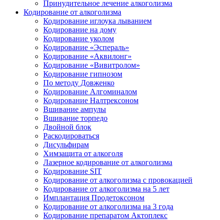
Принудительное лечение алкоголизма
Кодирование от алкоголизма
Кодирование иглоука лыванием
Кодирование на дому
Кодирование уколом
Кодирование «Эспераль»
Кодирование «Аквилонг»
Кодирование «Вивитролом»
Кодирование гипнозом
По методу Довженко
Кодирование Алгоминалом
Кодирование Налтрексоном
Вшивание ампулы
Вшивание торпедо
Двойной блок
Раскодироваться
Дисульфирам
Химзащита от алкоголя
Лазерное кодирование от алкоголизма
Кодирование SIT
Кодирование от алкоголизма с провокацией
Кодирование от алкоголизма на 5 лет
Имплантация Продетоксоном
Кодирование от алкоголизма на 3 года
Кодирование препаратом Актоплекс