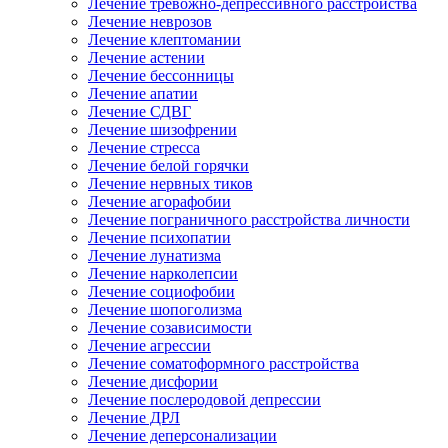
Лечение тревожно-депрессивного расстройства
Лечение неврозов
Лечение клептомании
Лечение астении
Лечение бессонницы
Лечение апатии
Лечение СДВГ
Лечение шизофрении
Лечение стресса
Лечение белой горячки
Лечение нервных тиков
Лечение агорафобии
Лечение пограничного расстройства личности
Лечение психопатии
Лечение лунатизма
Лечение нарколепсии
Лечение социофобии
Лечение шопоголизма
Лечение созависимости
Лечение агрессии
Лечение соматоформного расстройства
Лечение дисфории
Лечение послеродовой депрессии
Лечение ДРЛ
Лечение деперсонализации