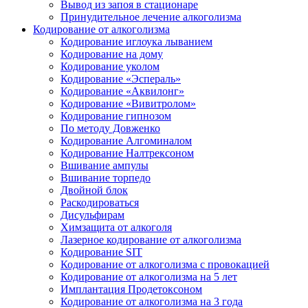
Вывод из запоя в стационаре
Принудительное лечение алкоголизма
Кодирование от алкоголизма
Кодирование иглоука лыванием
Кодирование на дому
Кодирование уколом
Кодирование «Эспераль»
Кодирование «Аквилонг»
Кодирование «Вивитролом»
Кодирование гипнозом
По методу Довженко
Кодирование Алгоминалом
Кодирование Налтрексоном
Вшивание ампулы
Вшивание торпедо
Двойной блок
Раскодироваться
Дисульфирам
Химзащита от алкоголя
Лазерное кодирование от алкоголизма
Кодирование SIT
Кодирование от алкоголизма с провокацией
Кодирование от алкоголизма на 5 лет
Имплантация Продетоксоном
Кодирование от алкоголизма на 3 года