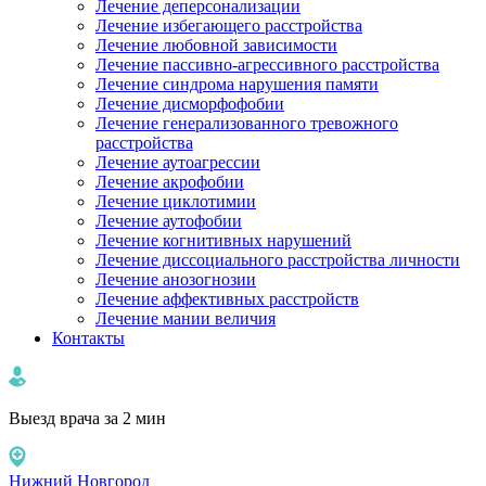
Лечение деперсонализации
Лечение избегающего расстройства
Лечение любовной зависимости
Лечение пассивно-агрессивного расстройства
Лечение синдрома нарушения памяти
Лечение дисморфофобии
Лечение генерализованного тревожного
расстройства
Лечение аутоагрессии
Лечение акрофобии
Лечение циклотимии
Лечение аутофобии
Лечение когнитивных нарушений
Лечение диссоциального расстройства личности
Лечение анозогнозии
Лечение аффективных расстройств
Лечение мании величия
Контакты
Выезд врача за 2 мин
Нижний Новгород