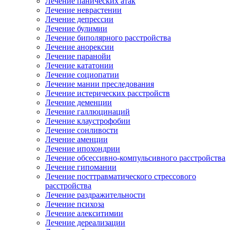
Лечение панических атак
Лечение неврастении
Лечение депрессии
Лечение булимии
Лечение биполярного расстройства
Лечение анорексии
Лечение паранойи
Лечение кататонии
Лечение социопатии
Лечение мании преследования
Лечение истерических расстройств
Лечение деменции
Лечение галлюцинаций
Лечение клаустрофобии
Лечение сонливости
Лечение аменции
Лечение ипохондрии
Лечение обсессивно-компульсивного расстройства
Лечение гипомании
Лечение посттравматического стрессового
расстройства
Лечение раздражительности
Лечение психоза
Лечение алекситимии
Лечение дереализации