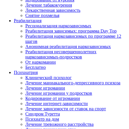
Лечение табакокурения
Лекарственная зависимость
Снятие похмелья
Реабилитация
Ресоциализация наркозависимых
Реабилитация зависимых: программа Day Top
Реабилитация наркозависимых по программе 12
шагов
Анонимная реабилитация наркозависимых
Реабилитация несовершеннолетних
наркозависимых-подростков
От наркомании
Бесплатно
Психиатрия
Клинический психолог
Лечение маниакального-депрессивного психоза
Лечение игромании
Лечение игромании у подростков
Кодирование от игромании
Лечение интернет-зависимости
Лечение зависимости от ставок на спорт
Синдром Туретта
Психиатр на дом
Лечение тревожного расстройства