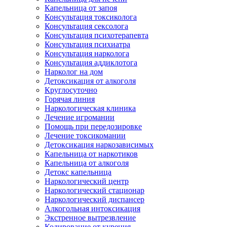
Капельница от запоя
Консультация токсиколога
Консультация сексолога
Консультация психотерапевта
Консультация психиатра
Консультация нарколога
Консультация аддиклотога
Нарколог на дом
Детоксикация от алкоголя
Круглосуточно
Горячая линия
Наркологическая клиника
Лечение игромании
Помощь при передозировке
Лечение токсикомании
Детоксикация наркозависимых
Капельница от наркотиков
Капельница от алкоголя
Детокс капельница
Наркологический центр
Наркологический стационар
Наркологический диспансер
Алкогольная интоксикация
Экстренное вытрезвление
Кодирование от курения