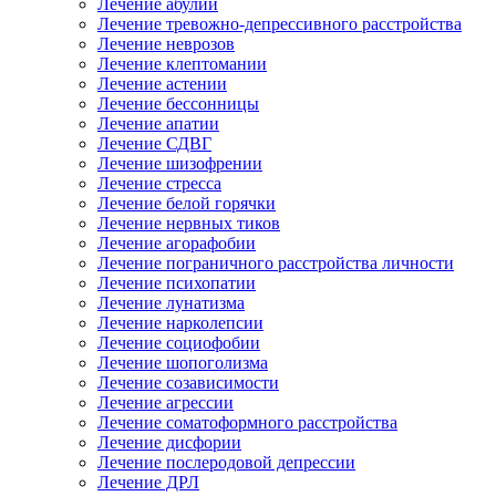
Лечение абулии
Лечение тревожно-депрессивного расстройства
Лечение неврозов
Лечение клептомании
Лечение астении
Лечение бессонницы
Лечение апатии
Лечение СДВГ
Лечение шизофрении
Лечение стресса
Лечение белой горячки
Лечение нервных тиков
Лечение агорафобии
Лечение пограничного расстройства личности
Лечение психопатии
Лечение лунатизма
Лечение нарколепсии
Лечение социофобии
Лечение шопоголизма
Лечение созависимости
Лечение агрессии
Лечение соматоформного расстройства
Лечение дисфории
Лечение послеродовой депрессии
Лечение ДРЛ