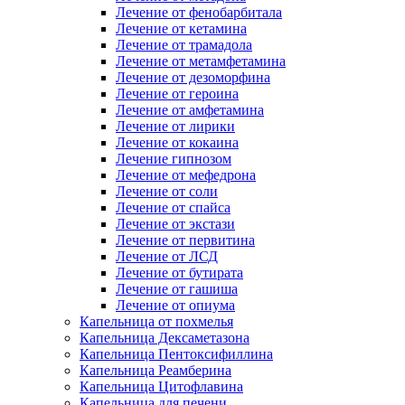
Лечение от фенобарбитала
Лечение от кетамина
Лечение от трамадола
Лечение от метамфетамина
Лечение от дезоморфина
Лечение от героина
Лечение от амфетамина
Лечение от лирики
Лечение от кокаина
Лечение гипнозом
Лечение от мефедрона
Лечение от соли
Лечение от спайса
Лечение от экстази
Лечение от первитина
Лечение от ЛСД
Лечение от бутирата
Лечение от гашиша
Лечение от опиума
Капельница от похмелья
Капельница Дексаметазона
Капельница Пентоксифиллина
Капельница Реамберина
Капельница Цитофлавина
Капельница для печени