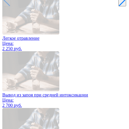
Легкое отравление
Цена:
2 250 руб.
Вывод из запоя при средней интоксикации
Цена:
2 700 руб.