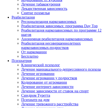
Лечение табакокурения
Лекарственная зависимость
Снятие похмелья
Реабилитация
Ресоциализация наркозависимых
Реабилитация зависимых: программа Day Top
Реабилитация наркозависимых по программе 12
шагов
Анонимная реабилитация наркозависимых
Реабилитация несовершеннолетних
наркозависимых-подростков
От наркомании
Бесплатно
Психиатрия
Клинический психолог
Лечение маниакального-депрессивного психоза
Лечение игромании
Лечение игромании у подростков
Кодирование от игромании
Лечение интернет-зависимости
Лечение зависимости от ставок на спорт
Синдром Туретта
Психиатр на дом
Лечение тревожного расстройства