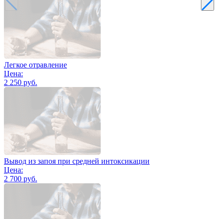
Легкое отравление
Цена:
2 250 руб.
Вывод из запоя при средней интоксикации
Цена:
2 700 руб.