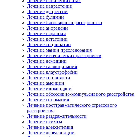
Лечение панических атак
Лечение неврастении
Лечение депрессии
Лечение булимии
Лечение биполярного расстройства
Лечение анорексии
Лечение паранойи
Лечение кататонии
Лечение социопатии
Лечение мании преследования
Лечение истерических расстройств
Лечение деменции
Лечение галлюцинаций
Лечение клаустрофобии
Лечение сонливости
Лечение аменции
Лечение ипохондрии
Лечение обсессивно-компульсивного расстройства
Лечение гипомании
Лечение посттравматического стрессового
расстройства
Лечение раздражительности
Лечение психоза
Лечение алекситимии
Лечение дереализации