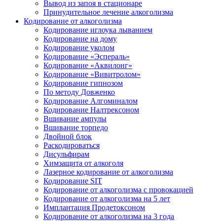
Вывод из запоя в стационаре
Принудительное лечение алкоголизма
Кодирование от алкоголизма
Кодирование иглоука лыванием
Кодирование на дому
Кодирование уколом
Кодирование «Эспераль»
Кодирование «Аквилонг»
Кодирование «Вивитролом»
Кодирование гипнозом
По методу Довженко
Кодирование Алгоминалом
Кодирование Налтрексоном
Вшивание ампулы
Вшивание торпедо
Двойной блок
Раскодироваться
Дисульфирам
Химзащита от алкоголя
Лазерное кодирование от алкоголизма
Кодирование SIT
Кодирование от алкоголизма с провокацией
Кодирование от алкоголизма на 5 лет
Имплантация Продетоксоном
Кодирование от алкоголизма на 3 года