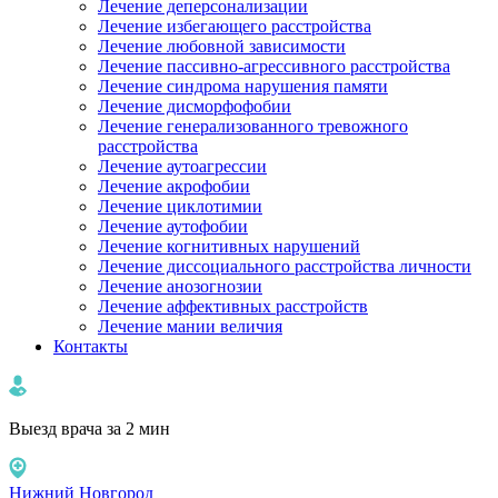
Лечение деперсонализации
Лечение избегающего расстройства
Лечение любовной зависимости
Лечение пассивно-агрессивного расстройства
Лечение синдрома нарушения памяти
Лечение дисморфофобии
Лечение генерализованного тревожного
расстройства
Лечение аутоагрессии
Лечение акрофобии
Лечение циклотимии
Лечение аутофобии
Лечение когнитивных нарушений
Лечение диссоциального расстройства личности
Лечение анозогнозии
Лечение аффективных расстройств
Лечение мании величия
Контакты
Выезд врача за 2 мин
Нижний Новгород