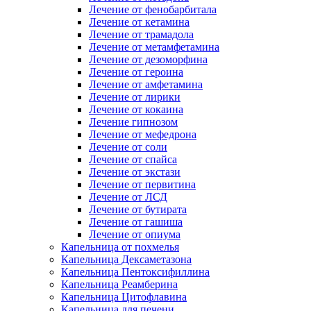
Лечение от фенобарбитала
Лечение от кетамина
Лечение от трамадола
Лечение от метамфетамина
Лечение от дезоморфина
Лечение от героина
Лечение от амфетамина
Лечение от лирики
Лечение от кокаина
Лечение гипнозом
Лечение от мефедрона
Лечение от соли
Лечение от спайса
Лечение от экстази
Лечение от первитина
Лечение от ЛСД
Лечение от бутирата
Лечение от гашиша
Лечение от опиума
Капельница от похмелья
Капельница Дексаметазона
Капельница Пентоксифиллина
Капельница Реамберина
Капельница Цитофлавина
Капельница для печени