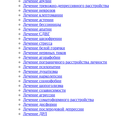
Лечение абулии
Лечение тревожно-депрессивного расстройства
Лечение неврозов
Лечение клептомании
Лечение астении
Лечение бессонницы
Лечение апатии
Лечение СДВГ
Лечение шизофрении
Лечение стресса
Лечение белой горячки
Лечение нервных тиков
Лечение агорафобии
Лечение пограничного расстройства личности
Лечение психопатии
Лечение лунатизма
Лечение нарколепсии
Лечение социофобии
Лечение шопоголизма
Лечение созависимости
Лечение агрессии
Лечение соматоформного расстройства
Лечение дисфории
Лечение послеродовой депрессии
Лечение ДРЛ