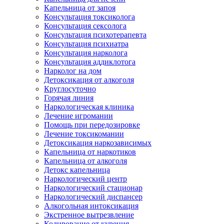
Капельница от запоя
Консультация токсиколога
Консультация сексолога
Консультация психотерапевта
Консультация психиатра
Консультация нарколога
Консультация аддиклотога
Нарколог на дом
Детоксикация от алкоголя
Круглосуточно
Горячая линия
Наркологическая клиника
Лечение игромании
Помощь при передозировке
Лечение токсикомании
Детоксикация наркозависимых
Капельница от наркотиков
Капельница от алкоголя
Детокс капельница
Наркологический центр
Наркологический стационар
Наркологический диспансер
Алкогольная интоксикация
Экстренное вытрезвление
Кодирование от курения