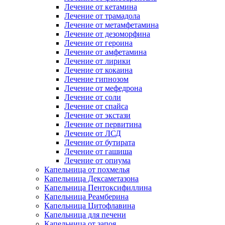
Лечение от кетамина
Лечение от трамадола
Лечение от метамфетамина
Лечение от дезоморфина
Лечение от героина
Лечение от амфетамина
Лечение от лирики
Лечение от кокаина
Лечение гипнозом
Лечение от мефедрона
Лечение от соли
Лечение от спайса
Лечение от экстази
Лечение от первитина
Лечение от ЛСД
Лечение от бутирата
Лечение от гашиша
Лечение от опиума
Капельница от похмелья
Капельница Дексаметазона
Капельница Пентоксифиллина
Капельница Реамберина
Капельница Цитофлавина
Капельница для печени
Капельница от запоя