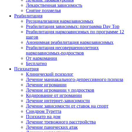
Лекарственная зависимость
Снятие похмелья
Реабилитация
Ресоциализация наркозависимых
Реабилитация зависимых: программа Day Top
Реабилитация наркозависимых по программе 12
шагов
Анонимная реабилитация наркозависимых
Реабилитация несовершеннолетних
наркозависимых-подростков
От наркомании
Бесплатно
Психиатрия
Клинический психолог
Лечение маниакального-депрессивного психоза
Лечение игромании
Лечение игромании у подростков
Кодирование от игромании
Лечение интернет-зависимости
Лечение зависимости от ставок на спорт
Синдром Туретта
Психиатр на дом
Лечение тревожного расстройства
Лечение панических атак