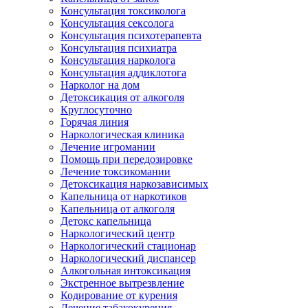
Консультация токсиколога
Консультация сексолога
Консультация психотерапевта
Консультация психиатра
Консультация нарколога
Консультация аддиклотога
Нарколог на дом
Детоксикация от алкоголя
Круглосуточно
Горячая линия
Наркологическая клиника
Лечение игромании
Помощь при передозировке
Лечение токсикомании
Детоксикация наркозависимых
Капельница от наркотиков
Капельница от алкоголя
Детокс капельница
Наркологический центр
Наркологический стационар
Наркологический диспансер
Алкогольная интоксикация
Экстренное вытрезвление
Кодирование от курения
Лечение табакокурения