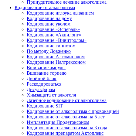
Принудительное лечение алкоголизма
Кодирование от алкоголизма
Кодирование иглоука лыванием
Кодирование на дому
Кодирование уколом
Кодирование «Эспераль»
Кодирование «Аквилонг»
Кодирование «Вивитролом»
Кодирование гипнозом
По методу Довженко
Кодирование Алгоминалом
Кодирование Налтрексоном
Вшивание ампулы
Вшивание торпедо
Двойной блок
Раскодироваться
Дисульфирам
Химзащита от алкоголя
Лазерное кодирование от алкоголизма
Кодирование SIT
Кодирование от алкоголизма с провокацией
Кодирование от алкоголизма на 5 лет
Имплантация Продетоксоном
Кодирование от алкоголизма на 3 года
Кодирование препаратом Актоплекс