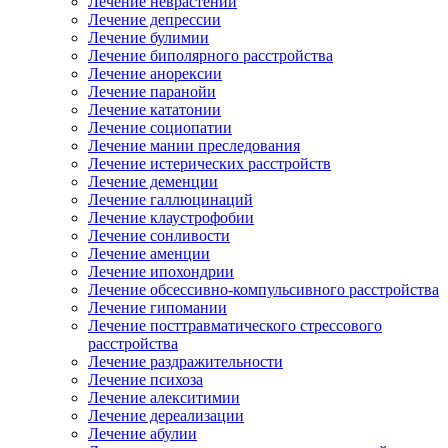
Лечение неврастении
Лечение депрессии
Лечение булимии
Лечение биполярного расстройства
Лечение анорексии
Лечение паранойи
Лечение кататонии
Лечение социопатии
Лечение мании преследования
Лечение истерических расстройств
Лечение деменции
Лечение галлюцинаций
Лечение клаустрофобии
Лечение сонливости
Лечение аменции
Лечение ипохондрии
Лечение обсессивно-компульсивного расстройства
Лечение гипомании
Лечение посттравматического стрессового
расстройства
Лечение раздражительности
Лечение психоза
Лечение алекситимии
Лечение дереализации
Лечение абулии