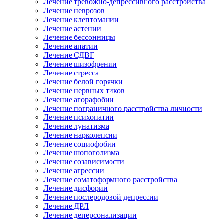
Лечение тревожно-депрессивного расстройства
Лечение неврозов
Лечение клептомании
Лечение астении
Лечение бессонницы
Лечение апатии
Лечение СДВГ
Лечение шизофрении
Лечение стресса
Лечение белой горячки
Лечение нервных тиков
Лечение агорафобии
Лечение пограничного расстройства личности
Лечение психопатии
Лечение лунатизма
Лечение нарколепсии
Лечение социофобии
Лечение шопоголизма
Лечение созависимости
Лечение агрессии
Лечение соматоформного расстройства
Лечение дисфории
Лечение послеродовой депрессии
Лечение ДРЛ
Лечение деперсонализации