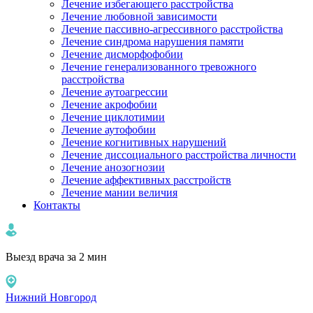
Лечение избегающего расстройства
Лечение любовной зависимости
Лечение пассивно-агрессивного расстройства
Лечение синдрома нарушения памяти
Лечение дисморфофобии
Лечение генерализованного тревожного
расстройства
Лечение аутоагрессии
Лечение акрофобии
Лечение циклотимии
Лечение аутофобии
Лечение когнитивных нарушений
Лечение диссоциального расстройства личности
Лечение анозогнозии
Лечение аффективных расстройств
Лечение мании величия
Контакты
Выезд врача за 2 мин
Нижний Новгород