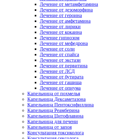
Лечение от метамфетамина
Лечение от дезоморфина
Лечение от героина
Лечение от амфетамина
Лечение от лирики
Лечение от кокаина
Лечение гипнозом
Лечение от мефедрона
Лечение от соли
Лечение от спайса
Лечение от экстази
Лечение от первитина
Лечение от ЛСД
Лечение от бутирата
Лечение от гашиша
Лечение от опиума
Капельница от похмелья
Капельница Дексаметазона
Капельница Пентоксифиллина
Капельница Реамберина
Капельница Цитофлавина
Капельница для печени
Капельница от запоя
Консультация токсиколога
Консультация сексолога