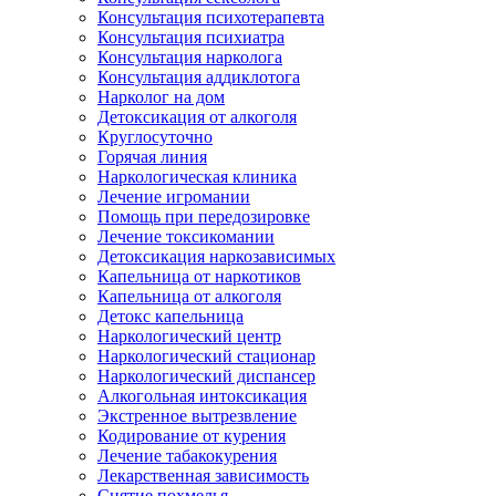
Консультация психотерапевта
Консультация психиатра
Консультация нарколога
Консультация аддиклотога
Нарколог на дом
Детоксикация от алкоголя
Круглосуточно
Горячая линия
Наркологическая клиника
Лечение игромании
Помощь при передозировке
Лечение токсикомании
Детоксикация наркозависимых
Капельница от наркотиков
Капельница от алкоголя
Детокс капельница
Наркологический центр
Наркологический стационар
Наркологический диспансер
Алкогольная интоксикация
Экстренное вытрезвление
Кодирование от курения
Лечение табакокурения
Лекарственная зависимость
Снятие похмелья