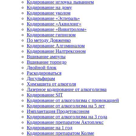
Кодирование иглоука лыванием
Кодирование на дому
Кодирование уколом
Кодирование «Эспераль»
Кодирование «Аквилонг»
Кодирование «Вивитролом»
Кодирование гипнозом
По методу Довженко
Кодирование Алгоминалом
Кодирование Налтрексоном
Вшивание ампулы
Вшивание торпедо
Двойной блок
Раскодироваться
Дисульфирам
Химзащита от алкоголя
Лазерное кодирование от алкоголизма
Кодирование SIT
Кодирование от алкоголизма с провокацией
Кодирование от алкоголизма на 5 лет
Имплантация Продетоксоном
Кодирование от алкоголизма на 3 года
Кодирование препаратом Актоплекс
Кодирование на 1 год
Кодирование препаратом Колме