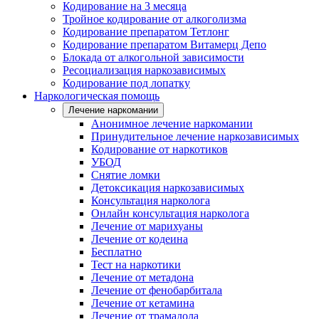
Кодирование на 3 месяца
Тройное кодирование от алкоголизма
Кодирование препаратом Тетлонг
Кодирование препаратом Витамерц Депо
Блокада от алкогольной зависимости
Ресоциализация наркозависимых
Кодирование под лопатку
Наркологическая помощь
Лечение наркомании
Анонимное лечение наркомании
Принудительное лечение наркозависимых
Кодирование от наркотиков
УБОД
Снятие ломки
Детоксикация наркозависимых
Консультация нарколога
Онлайн консультация нарколога
Лечение от марихуаны
Лечение от кодеина
Бесплатно
Тест на наркотики
Лечение от метадона
Лечение от фенобарбитала
Лечение от кетамина
Лечение от трамадола