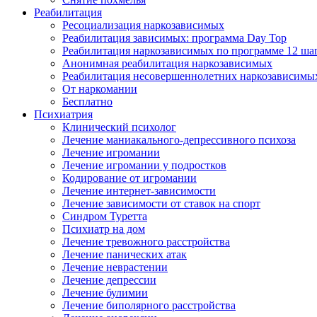
Реабилитация
Ресоциализация наркозависимых
Реабилитация зависимых: программа Day Top
Реабилитация наркозависимых по программе 12 ша
Анонимная реабилитация наркозависимых
Реабилитация несовершеннолетних наркозависимы
От наркомании
Бесплатно
Психиатрия
Клинический психолог
Лечение маниакального-депрессивного психоза
Лечение игромании
Лечение игромании у подростков
Кодирование от игромании
Лечение интернет-зависимости
Лечение зависимости от ставок на спорт
Синдром Туретта
Психиатр на дом
Лечение тревожного расстройства
Лечение панических атак
Лечение неврастении
Лечение депрессии
Лечение булимии
Лечение биполярного расстройства