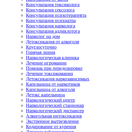
Консультация токсиколога
Консультация сексолога
Консультация психотерапевта
Консультация психиатра
Консультация нарколога
Консультация аддиклотога
Нарколог на дом
Детоксикация от алкоголя
Круглосуточно
Горячая линия
Наркологическая клиника
Лечение игромании
Помощь при передозировке
Лечение токсикомании
Детоксикация наркозависимых
Капельница от наркотиков
Капельница от алкоголя
Детокс капельница
Наркологический центр
Наркологический стационар
Наркологический диспансер
Алкогольная интоксикация
Экстренное вытрезвление
Кодирование от курения
Лечение табакокурения