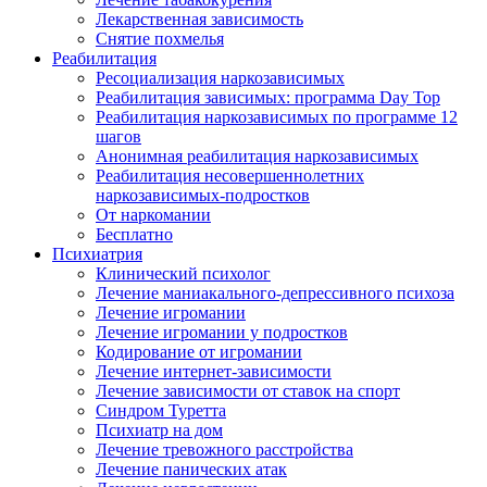
Лекарственная зависимость
Снятие похмелья
Реабилитация
Ресоциализация наркозависимых
Реабилитация зависимых: программа Day Top
Реабилитация наркозависимых по программе 12
шагов
Анонимная реабилитация наркозависимых
Реабилитация несовершеннолетних
наркозависимых-подростков
От наркомании
Бесплатно
Психиатрия
Клинический психолог
Лечение маниакального-депрессивного психоза
Лечение игромании
Лечение игромании у подростков
Кодирование от игромании
Лечение интернет-зависимости
Лечение зависимости от ставок на спорт
Синдром Туретта
Психиатр на дом
Лечение тревожного расстройства
Лечение панических атак