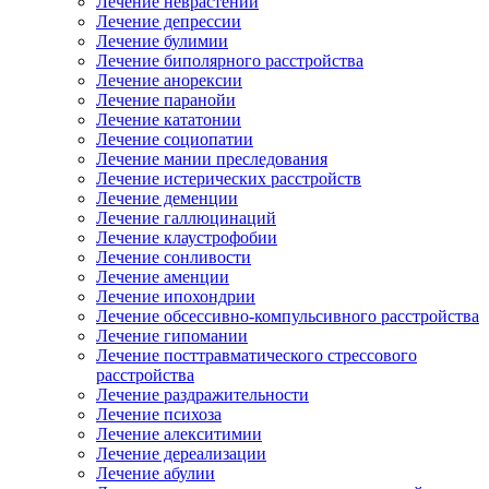
Лечение неврастении
Лечение депрессии
Лечение булимии
Лечение биполярного расстройства
Лечение анорексии
Лечение паранойи
Лечение кататонии
Лечение социопатии
Лечение мании преследования
Лечение истерических расстройств
Лечение деменции
Лечение галлюцинаций
Лечение клаустрофобии
Лечение сонливости
Лечение аменции
Лечение ипохондрии
Лечение обсессивно-компульсивного расстройства
Лечение гипомании
Лечение посттравматического стрессового
расстройства
Лечение раздражительности
Лечение психоза
Лечение алекситимии
Лечение дереализации
Лечение абулии