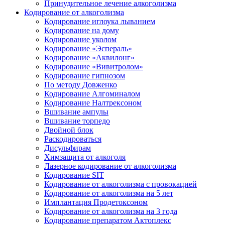
Принудительное лечение алкоголизма
Кодирование от алкоголизма
Кодирование иглоука лыванием
Кодирование на дому
Кодирование уколом
Кодирование «Эспераль»
Кодирование «Аквилонг»
Кодирование «Вивитролом»
Кодирование гипнозом
По методу Довженко
Кодирование Алгоминалом
Кодирование Налтрексоном
Вшивание ампулы
Вшивание торпедо
Двойной блок
Раскодироваться
Дисульфирам
Химзащита от алкоголя
Лазерное кодирование от алкоголизма
Кодирование SIT
Кодирование от алкоголизма с провокацией
Кодирование от алкоголизма на 5 лет
Имплантация Продетоксоном
Кодирование от алкоголизма на 3 года
Кодирование препаратом Актоплекс