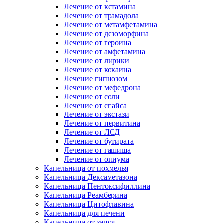
Лечение от кетамина
Лечение от трамадола
Лечение от метамфетамина
Лечение от дезоморфина
Лечение от героина
Лечение от амфетамина
Лечение от лирики
Лечение от кокаина
Лечение гипнозом
Лечение от мефедрона
Лечение от соли
Лечение от спайса
Лечение от экстази
Лечение от первитина
Лечение от ЛСД
Лечение от бутирата
Лечение от гашиша
Лечение от опиума
Капельница от похмелья
Капельница Дексаметазона
Капельница Пентоксифиллина
Капельница Реамберина
Капельница Цитофлавина
Капельница для печени
Капельница от запоя