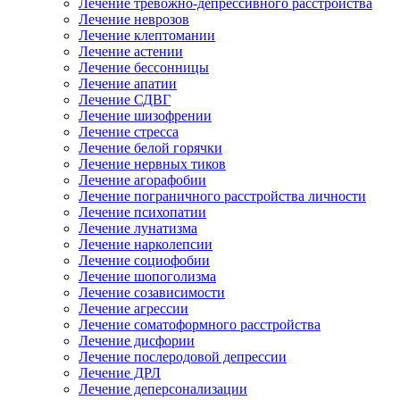
Лечение тревожно-депрессивного расстройства
Лечение неврозов
Лечение клептомании
Лечение астении
Лечение бессонницы
Лечение апатии
Лечение СДВГ
Лечение шизофрении
Лечение стресса
Лечение белой горячки
Лечение нервных тиков
Лечение агорафобии
Лечение пограничного расстройства личности
Лечение психопатии
Лечение лунатизма
Лечение нарколепсии
Лечение социофобии
Лечение шопоголизма
Лечение созависимости
Лечение агрессии
Лечение соматоформного расстройства
Лечение дисфории
Лечение послеродовой депрессии
Лечение ДРЛ
Лечение деперсонализации