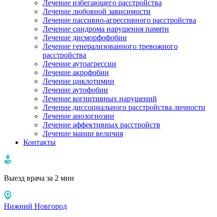
Лечение избегающего расстройства
Лечение любовной зависимости
Лечение пассивно-агрессивного расстройства
Лечение синдрома нарушения памяти
Лечение дисморфофобии
Лечение генерализованного тревожного
расстройства
Лечение аутоагрессии
Лечение акрофобии
Лечение циклотимии
Лечение аутофобии
Лечение когнитивных нарушений
Лечение диссоциального расстройства личности
Лечение анозогнозии
Лечение аффективных расстройств
Лечение мании величия
Контакты
Выезд врача за 2 мин
Нижний Новгород